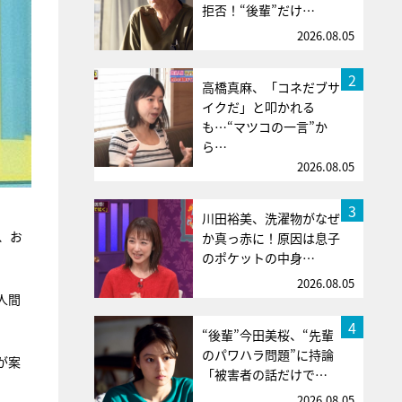
拒否！“後輩”だけ…
2026.08.05
2
高橋真麻、「コネだブサ
イクだ」と叩かれる
も…“マツコの一言”か
ら…
2026.08.05
3
川田裕美、洗濯物がなぜ
、お
か真っ赤に！原因は息子
のポケットの中身…
2026.08.05
人間
4
“後輩”今田美桜、“先輩
のパワハラ問題”に持論
が案
「被害者の話だけで…
2026.08.05