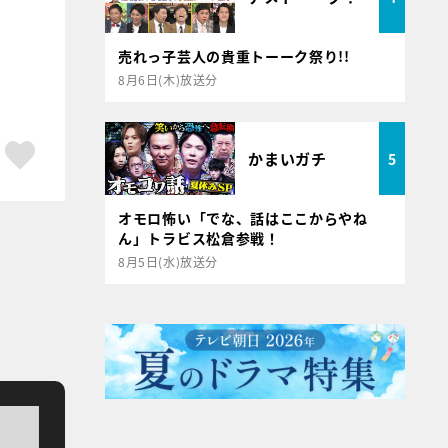
売れっ子芸人の貴重トーーク祭り!!
8月6日(木)放送分
ア
はてブ
スキボタン
かまいガチ
5
オモロ怖い「でな、話はここからやね
ん」トラビス松倉参戦！
8月5日(水)放送分