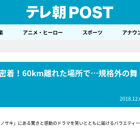
テレ
楽
アニメ・ヒーロー
スポーツ
アナウ
密着！60km離れた場所で…規格外の舞
2018.12.
ソノサキ」にある驚きと感動のドラマを笑いとともに届けるバラエティ