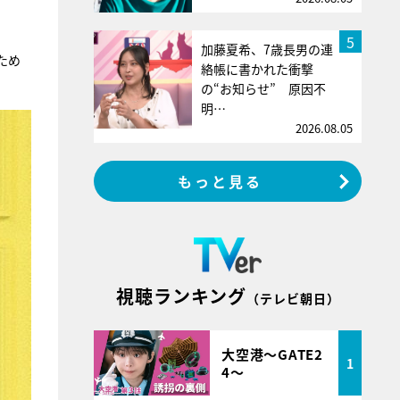
5
加藤夏希、7歳長男の連
ため
絡帳に書かれた衝撃
の“お知らせ” 原因不
明…
2026.08.05
もっと見る
視聴ランキング
（テレビ朝日）
大空港～GATE2
1
4～