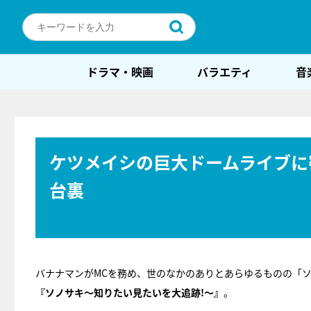
ドラマ・映画
バラエティ
音
ケツメイシの巨大ドームライブに
台裏
バナナマンがMCを務め、世のなかのありとあらゆるものの「
『ソノサキ～知りたい見たいを大追跡!～』
。