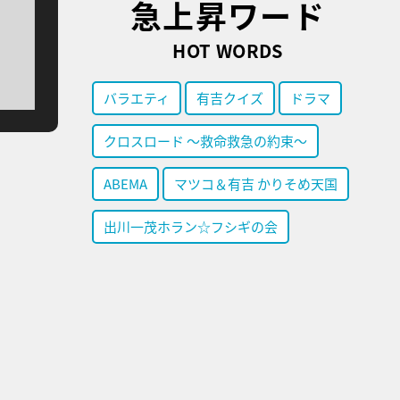
急上昇ワード
HOT WORDS
バラエティ
有吉クイズ
ドラマ
クロスロード ～救命救急の約束～
ABEMA
マツコ＆有吉 かりそめ天国
出川一茂ホラン☆フシギの会