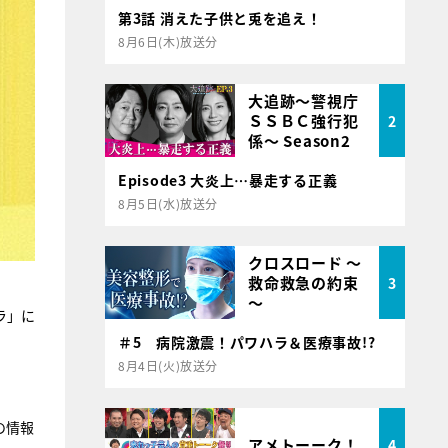
第3話 消えた子供と兎を追え！
8月6日(木)放送分
大追跡～警視庁
ＳＳＢＣ強行犯
2
係～ Season2
Episode3 大炎上…暴走する正義
8月5日(水)放送分
クロスロード ～
救命救急の約束
3
～
ラ」に
＃5 病院激震！パワハラ＆医療事故!?
8月4日(火)放送分
の情報
アメトーーク！
4