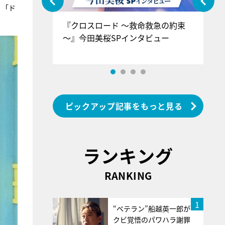
、「ド
ぐ』＝LOV
『クロスロード ～救命救急の約束
『
香SPインタ
～』今田美桜SPインタビュー
ロ
ン
ピックアップ記事をもっと見る
ランキング
RANKING
1
“ベテラン”船越英一郎が
クビ覚悟のパワハラ謝罪