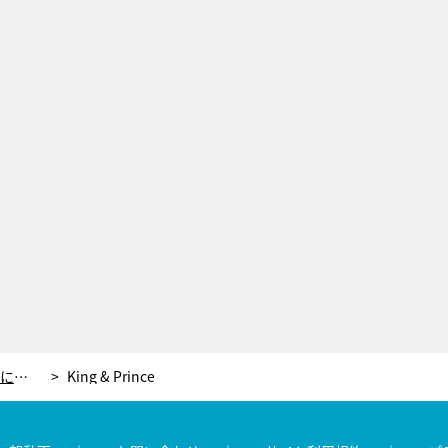
『Mステ』に豪華7組が登場！20代→40代になったレミオロメンは17年ぶりに名曲披露
King & Prince