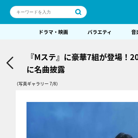
ドラマ・映画
バラエティ
音
『Mステ』に豪華7組が登場！2
に名曲披露
（写真ギャラリー 7/8）