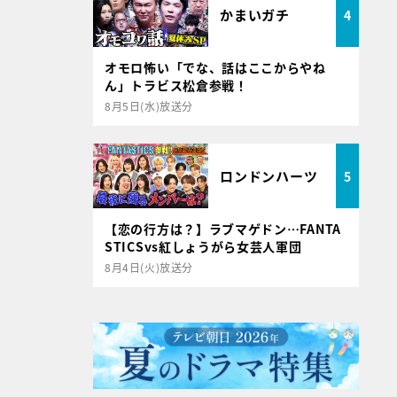
かまいガチ
4
オモロ怖い「でな、話はここからやね
ん」トラビス松倉参戦！
8月5日(水)放送分
ロンドンハーツ
5
【恋の行方は？】ラブマゲドン…FANTA
STICSvs紅しょうがら女芸人軍団
8月4日(火)放送分