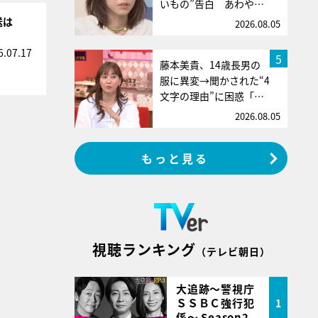
いもの”告白 あわや…
送は
2026.08.05
6.07.17
5
藤本美貴、14歳長男の
服に異変→聞かされた“4
文字の理由”に困惑「…
2026.08.05
もっと見る
視聴ランキング
（テレビ朝日）
大追跡～警視庁
ＳＳＢＣ強行犯
1
係～ Season2