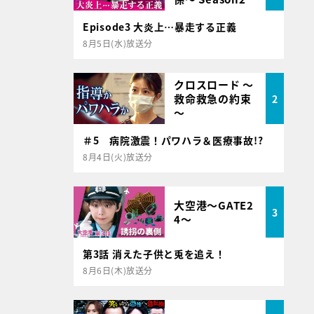
Episode3 大炎上…暴走する正義
8月5日(水)放送分
クロスロード ～
救命救急の約束
2
～
＃5 病院激震！パワハラ＆医療事故!?
8月4日(火)放送分
大空港～GATE2
3
4～
第3話 消えた子供と兎を追え！
8月6日(木)放送分