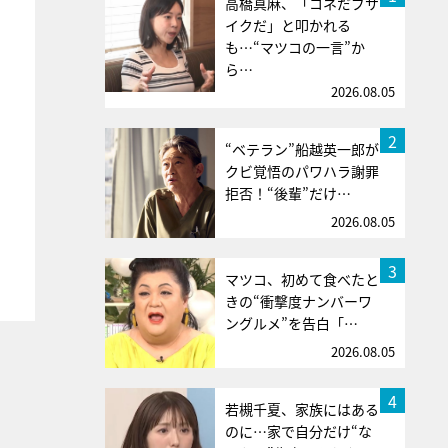
高橋真麻、「コネだブサ
イクだ」と叩かれる
も…“マツコの一言”か
ら…
2026.08.05
2
“ベテラン”船越英一郎が
クビ覚悟のパワハラ謝罪
拒否！“後輩”だけ…
2026.08.05
3
マツコ、初めて食べたと
きの“衝撃度ナンバーワ
ングルメ”を告白「…
2026.08.05
4
若槻千夏、家族にはある
のに…家で自分だけ“な