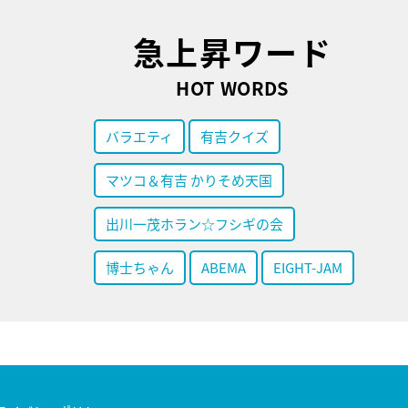
急上昇ワード
HOT WORDS
バラエティ
有吉クイズ
マツコ＆有吉 かりそめ天国
出川一茂ホラン☆フシギの会
博士ちゃん
ABEMA
EIGHT-JAM