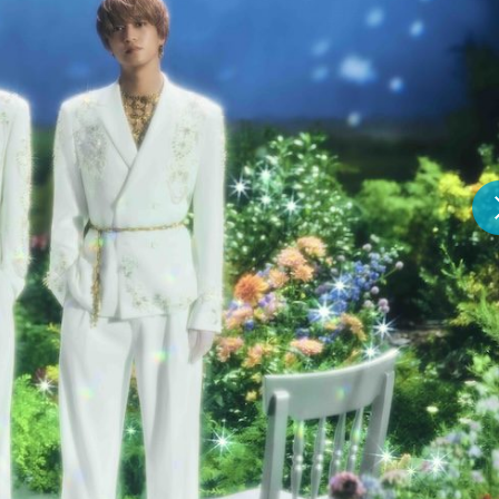
『アイ＝ラブ！げーみん
E齋藤樹愛羅＆佐々木舞
ビュー