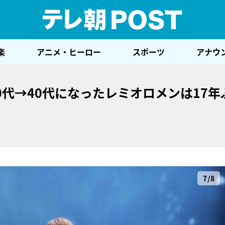
テレ
楽
アニメ・ヒーロー
スポーツ
アナウ
0代→40代になったレミオロメンは17年
7/8