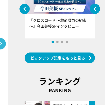
ぐ』＝LOV
『クロスロード ～救命救急の約束
『
香SPインタ
～』今田美桜SPインタビュー
ロ
ン
ピックアップ記事をもっと見る
ランキング
RANKING
1