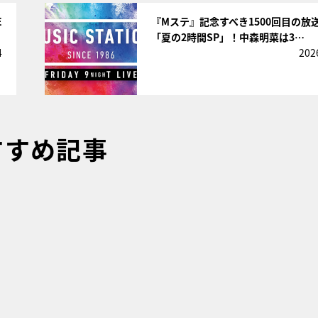
サムネイル
E
『Mステ』記念すべき1500回目の放
「夏の2時間SP」！中森明菜は3…
4
202
すすめ記事