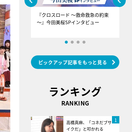
ぐ』＝LOV
『クロスロード ～救命救急の約束
『
香SPインタ
～』今田美桜SPインタビュー
ロ
ン
ピックアップ記事をもっと見る
ランキング
RANKING
1
高橋真麻、「コネだブサ
イクだ」と叩かれる