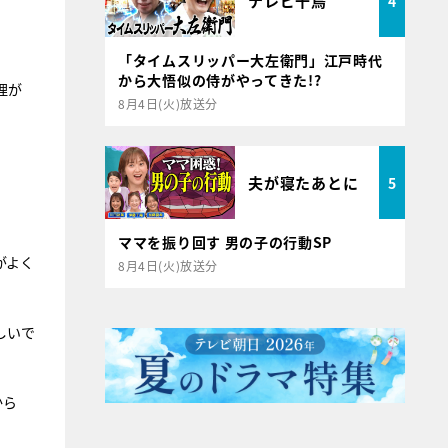
テレビ千鳥
4
「タイムスリッパー大左衛門」江戸時代
から大悟似の侍がやってきた!?
理が
8月4日(火)放送分
」
夫が寝たあとに
5
ママを振り回す 男の子の行動SP
がよく
8月4日(火)放送分
しいで
から