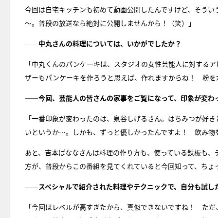
今回は自宅キッチンも初めて動画公開したんですけど、そうい
～。普段の放送なら絶対に公開しませんから！（笑）」
――中丸さんの料理については、いかがでしたか？
「中丸くんのパンケーキは、スタジオの女性芸能人に対するア
ザーもパンケーキを作ろうと思えば、作れますからね！ 粉を
――今回、芸能人の皆さんの家事をご覧になって、印象が変わ
「一番印象が変わったのは、泉谷しげるさん。はちみつが好き
いというか…。しかも、ずっと優しかったんですよ！ 飲み物
あと、吉本ばななさんは料理の作り方も、使っている鉄板も、
方が、普段からこの番組を見てくれていると今回知って、ちょ
――スペシャルで紹介された料理やテクニックで、自分も試し
「今回はレベルが高すぎたから、真似できないですね！ ただ