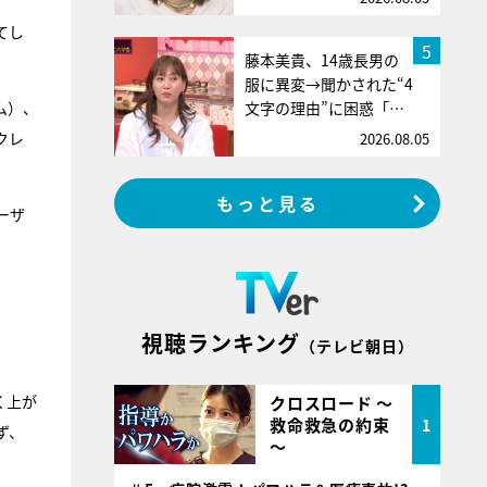
てし
5
藤本美貴、14歳長男の
服に異変→聞かされた“4
文字の理由”に困惑「…
ム）、
クレ
2026.08.05
もっと見る
ーザ
視聴ランキング
（テレビ朝日）
く上が
クロスロード ～
救命救急の約束
1
ず、
～