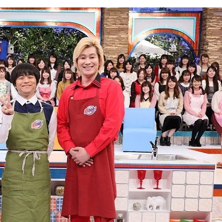
『アイ＝ラブ！げーみん
E齋藤樹愛羅＆佐々木舞
ビュー