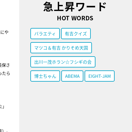
急上昇ワード
HOT WORDS
トにや
バラエティ
有吉クイズ
マツコ＆有吉 かりそめ天国
出川一茂ホラン☆フシギの会
美保さ
ったら
博士ちゃん
ABEMA
EIGHT-JAM
た」
笑）。