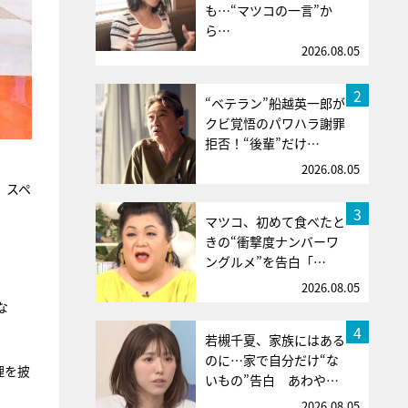
も…“マツコの一言”か
ら…
2026.08.05
2
“ベテラン”船越英一郎が
クビ覚悟のパワハラ謝罪
拒否！“後輩”だけ…
2026.08.05
、スペ
3
マツコ、初めて食べたと
きの“衝撃度ナンバーワ
ングルメ”を告白「…
2026.08.05
な
4
若槻千夏、家族にはある
のに…家で自分だけ“な
理を披
いもの”告白 あわや…
2026.08.05