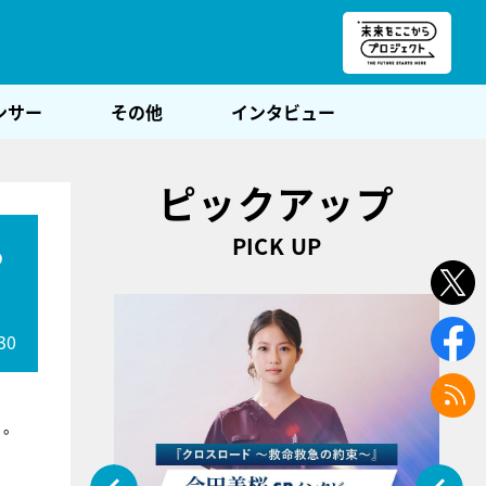
朝POST
ンサー
その他
インタビュー
ピックアップ
PICK UP
ら
30
』
。