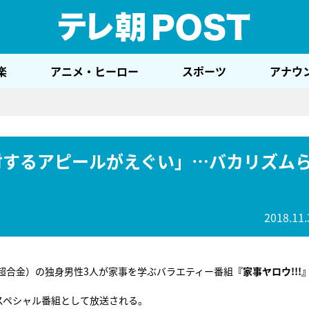
テレ
楽
アニメ・ヒーロー
スポーツ
アナウ
に対するアピールがえぐい」…バカリズム
2018.11.
ル超合金）の独身男性3人が家事を学ぶバラエティー番組
『家事ヤロウ!!!
スペシャル番組として放送される。