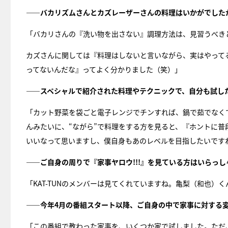
――バカリズムさんとカズレーザーさんの料理はいかがでした
「バカリさんの『洗い物を出さない』調理方法は、見習うべき
カズさんに関しては『料理はしないと言いながら、実はやってる
ってないんだな』ってよく分かりました（笑）」
――スペシャルで紹介された料理やテクニックで、自分も試し
「カット野菜を袋ごと電子レンジでチンすれば、鍋で茹でなく
んみたいに、“ながら”で料理をする方を見ると、『ホントに
いいなって思いますし、僕自身もあのレベルを目指したいです
――ご自身の周りで『家事ヤロウ!!!』を見ている方はいらっ
「KAT-TUNのメンバーは見てくれていますね。亀梨（和也）
――今年4月の番組スタート以降、ご自身の中で家事に対する
「この番組で教わった家事を、いくつか家で試しました。ただ