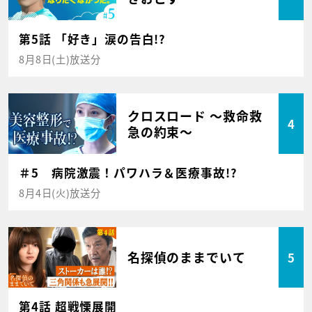
第5話 「好き」涙の告白!?
8月8日(土)放送分
クロスロード ～救命救
4
急の約束～
＃5 病院激震！パワハラ＆医療事故!?
8月4日(火)放送分
名探偵のままでいて
5
第4話 超戦慄展開