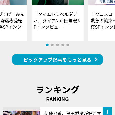
ブ！げーみん
『タイムトラベルダデ
『クロスロー
E齋藤樹愛羅
ィ』ダイアン津田篤宏S
救急の約束
香SPインタ
Pインタビュー
桜SPイ
ピックアップ記事をもっと見る
ランキング
RANKING
1
伊藤沙莉、芦田愛菜が好きす