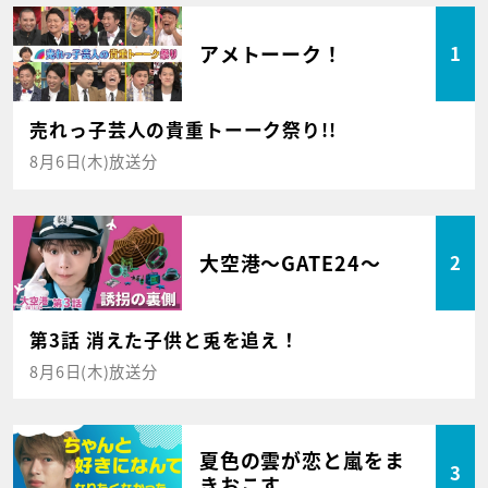
アメトーーク！
1
売れっ子芸人の貴重トーーク祭り!!
8月6日(木)放送分
大空港～GATE24～
2
第3話 消えた子供と兎を追え！
8月6日(木)放送分
夏色の雲が恋と嵐をま
3
きおこす