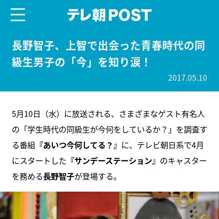
menu
テレ朝POST
長野智子、上智で出会った青春時代の同
級生男子の「今」を知り涙！
2017.05.10
5月10日（水）に放送される、さまざまなゲスト有名人
の「学生時代の同級生が今何をしているか？」を調査す
る番組
『あいつ今何してる？』
に、テレビ朝日系で4月
にスタートした
『サンデーステーション』
のキャスター
を務める
長野智子
が登場する。