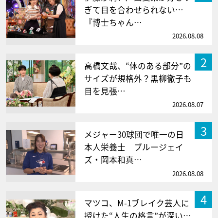
ぎて目を合わせられない…
『博士ちゃん…
2026.08.08
2
高橋文哉、“体のある部分”の
サイズが規格外？黒柳徹子も
目を見張…
2026.08.07
3
メジャー30球団で唯一の日
本人栄養士 ブルージェイ
ズ・岡本和真…
2026.08.08
4
マツコ、M-1ブレイク芸人に
授けた“人生の格言”が深い…