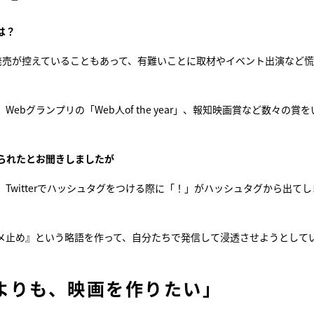
は？
発売が控えていることもあって、有難いことに取材やイベント出演など
グランプリの「Web人of the year」、報知映画賞など数々の賞を
られたとお聞きしましたが
Twitterでハッシュタグをつける際に「！」がハッシュタグから出てし
メ止め』という略語を作って、自分たちで発信して浸透させようとして
よりも、映画を作りたい」