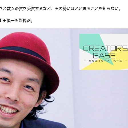
映され数々の賞を受賞するなど、その勢いはとどまることを知らない。
『アイ＝ラブ！げーみん
上田慎一郎監督だ。
E齋藤樹愛羅＆佐々木舞
ビュー