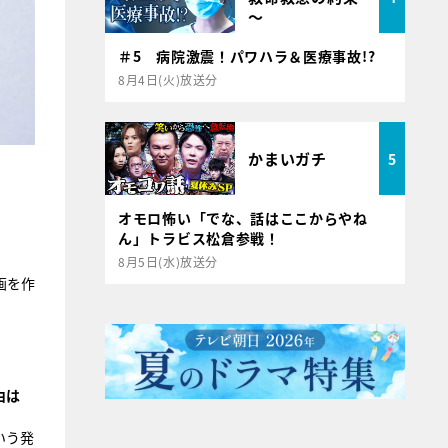
～
＃5 病院激震！パワハラ＆医療事故!?
8月4日(火)放送分
かまいガチ
5
オモロ怖い「でな、話はここからやね
ん」トラビス松倉参戦！
8月5日(水)放送分
画を作
由は
いう発