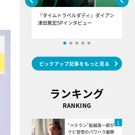
ぐ』＝LOV
『タイムトラベルダディ』ダイアン
『
香SPインタ
津田篤宏SPインタビュー
～
ピックアップ記事をもっと見る
ランキング
RANKING
1
“ベテラン”船越英一郎が
クビ覚悟のパワハラ謝罪