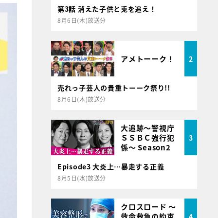
第3話 消えた子供と兎を追え！
8月6日(木)放送分
アメトーーク！
2
売れっ子芸人の貴重トーーク祭り!!
8月6日(木)放送分
大追跡～警視庁
ＳＳＢＣ強行犯
3
係～ Season2
Episode3 大炎上…暴走する正義
8月5日(水)放送分
クロスロード ～
救命救急の約束
4