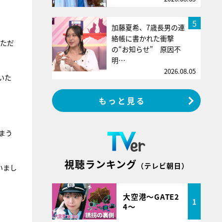
5
加藤夏希、7歳長男の連
絡帳に書かれた衝撃
慌ただ
の“お知らせ” 原因不
明…
2026.08.05
いた
もっと見る
まう
視聴ランキング
（テレビ朝日）
いまし
大空港～GATE2
1
4～