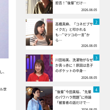
拒否！“後輩”だけ…
2026.08.05
2
高橋真麻、「コネだブサ
イクだ」と叩かれる
も…“マツコの一言”か
ら…
2026.08.05
3
川田裕美、洗濯物がなぜ
か真っ赤に！原因は息子
のポケットの中身…
し、
2026.08.05
ル世
4
“後輩”今田美桜、“先輩
のパワハラ問題”に持論
「被害者の話だけで…
2026.08.05