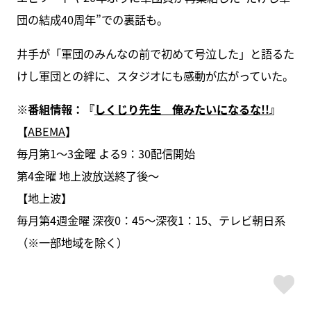
団の結成40周年”での裏話も。
井手が「軍団のみんなの前で初めて号泣した」と語るた
けし軍団との絆に、スタジオにも感動が広がっていた。
※番組情報：『
しくじり先生 俺みたいになるな!!
』
【
ABEMA
】
毎月第1〜3金曜 よる9：30配信開始
第4金曜 地上波放送終了後〜
【地上波】
毎月第4週金曜 深夜0：45～深夜1：15、テレビ朝日系
（※一部地域を除く）
ス