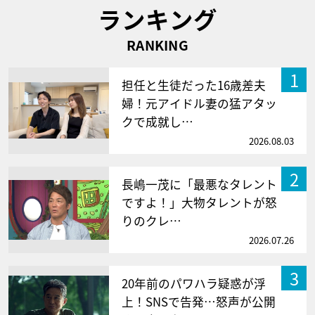
ランキング
RANKING
1
担任と生徒だった16歳差夫
婦！元アイドル妻の猛アタッ
クで成就し…
2026.08.03
2
長嶋一茂に「最悪なタレント
ですよ！」大物タレントが怒
りのクレ…
2026.07.26
3
20年前のパワハラ疑惑が浮
上！SNSで告発…怒声が公開