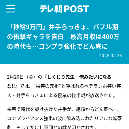
menu
テレ朝POST
「秒給9万円」井手らっきょ、バブル期
の衝撃ギャラを告白 最高月収は400万
の時代も…コンプラ強化でどん底に
2026.02.26
2月20日（金）の
『しくじり先生 俺みたいになる
な!!』
では、“裸芸の元祖”と呼ばれるベテランお笑い芸
人・井手らっきょによる授業の後半戦が放送された。
裸芸で時代を駆け抜けた井手が、絶頂からどん底へ…。
コンプライアンス強化の波に飲み込まれたリアルな転落
劇、そしてたけし軍団との絆が明かされた。