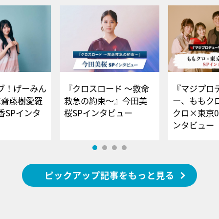
ブ！げーみん
『クロスロード ～救命
『マジプロ
E齋藤樹愛羅
救急の約束～』今田美
ー、ももク
香SPインタ
桜SPインタビュー
クロ×東京0
ンタビュー
ピックアップ記事をもっと見る