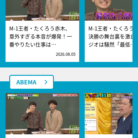
M-1王者・たくろう赤木、
M-1王者・たくろう
意外すぎる本音が爆発！一
決勝の舞台裏を激白
番やりたい仕事は…
ジオは騒然「最低…
2026.08.05
2
ABEMA