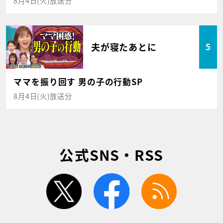
8月4日(火)放送分
夫が寝たあとに
5
ママを振り回す 男の子の行動SP
8月4日(火)放送分
公式SNS・RSS
twitter
facebook
rss