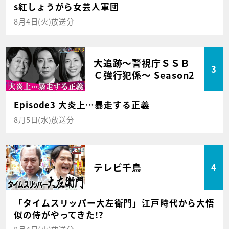
s紅しょうがら女芸人軍団
8月4日(火)放送分
大追跡～警視庁ＳＳＢ
3
Ｃ強行犯係～ Season2
Episode3 大炎上…暴走する正義
8月5日(水)放送分
テレビ千鳥
4
「タイムスリッパー大左衛門」江戸時代から大悟
似の侍がやってきた!?