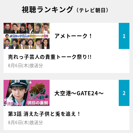
視聴ランキング
（テレビ朝日）
アメトーーク！
1
売れっ子芸人の貴重トーーク祭り!!
8月6日(木)放送分
大空港～GATE24～
2
第3話 消えた子供と兎を追え！
8月6日(木)放送分