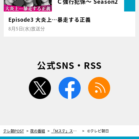
Ｃ強行犯係～ Season2
Episode3 大炎上…暴走する正義
8月5日(水)放送分
公式SNS・RSS
twitter
facebook
rss
テレ朝POST
夜の番組
「Mステ」スーパーライブ2018、12／21に放送決定！40組以上が幕張メッセに
©テレビ朝日