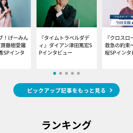
ブ！げーみん
『タイムトラベルダデ
『クロスロー
E齋藤樹愛羅
ィ』ダイアン津田篤宏S
救急の約束
香SPインタ
Pインタビュー
桜SPイ
ピックアップ記事をもっと見る
ランキング