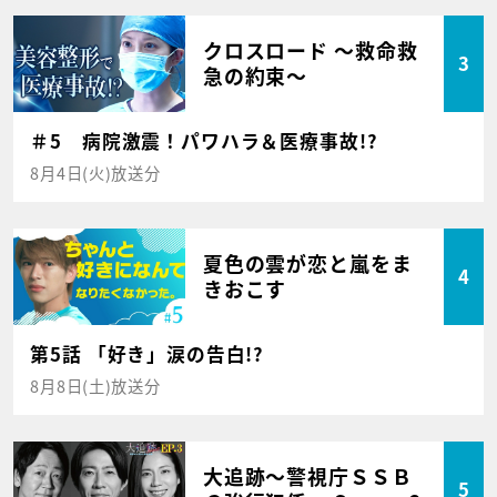
クロスロード ～救命救
3
急の約束～
＃5 病院激震！パワハラ＆医療事故!?
8月4日(火)放送分
夏色の雲が恋と嵐をま
4
きおこす
第5話 「好き」涙の告白!?
8月8日(土)放送分
大追跡～警視庁ＳＳＢ
5