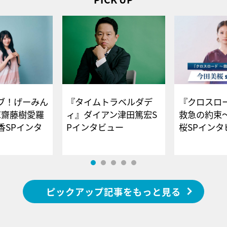
ブ！げーみん
『タイムトラベルダデ
『クロスロー
E齋藤樹愛羅
ィ』ダイアン津田篤宏S
救急の約束
香SPインタ
Pインタビュー
桜SPイ
ピックアップ記事をもっと見る