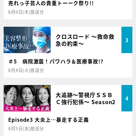
売れっ子芸人の貴重トーーク祭り!!
8月6日(木)放送分
クロスロード ～救命救
3
急の約束～
＃5 病院激震！パワハラ＆医療事故!?
8月4日(火)放送分
大追跡～警視庁ＳＳＢ
4
Ｃ強行犯係～ Season2
Episode3 大炎上…暴走する正義
8月5日(水)放送分