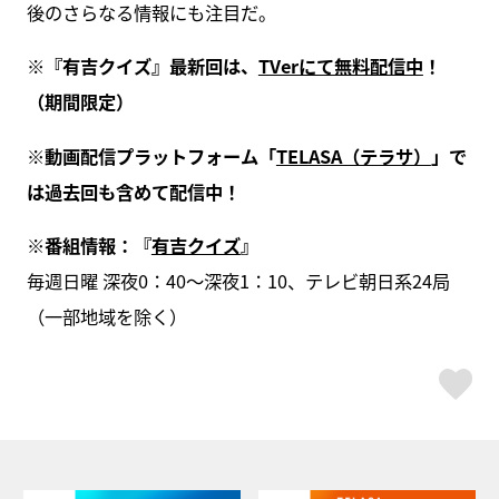
後のさらなる情報にも注目だ。
※『有吉クイズ』最新回は、
TVerにて無料配信中
！
（期間限定）
※動画配信プラットフォーム「
TELASA（テラサ）
」で
は過去回も含めて配信中！
※番組情報：『
有吉クイズ
』
毎週日曜 深夜0：40～深夜1：10、テレビ朝日系24局
（一部地域を除く）
ス