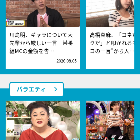
川島明、ギャラについて大
高橋真麻、「コネだ
先輩から厳しい一言 帯番
クだ」と叩かれるも
組MCの金額を告…
コの一言”から人…
2026.08.05
2
バラエティ