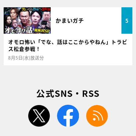
かまいガチ
5
オモロ怖い「でな、話はここからやねん」トラビ
ス松倉参戦！
8月5日(水)放送分
公式SNS・RSS
twitter
facebook
rss