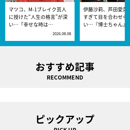
マツコ、M-1ブレイク芸人
伊藤沙莉、芦田愛菜
に授けた“人生の格言”が深
すぎて目を合わせら
い…「幸せな時は…
い…『博士ちゃん』
2026.08.08
2
おすすめ記事
RECOMMEND
ピックアップ
PICK UP