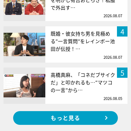
を明かし有吉おどろき！私服
で外出す…
2026.08.07
4
既婚・彼女持ち男を見極め
る“一言質問”をレインボー池
田が伝授！…
2026.08.07
5
高橋真麻、「コネだブサイク
だ」と叩かれるも…“マツコ
の一言”から…
2026.08.05
もっと見る