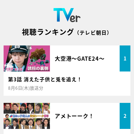
視聴ランキング
（テレビ朝日）
大空港～GATE24～
1
第3話 消えた子供と兎を追え！
8月6日(木)放送分
アメトーーク！
2