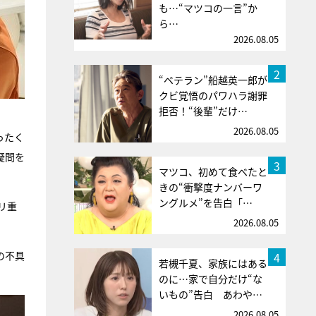
も…“マツコの一言”か
ら…
2026.08.05
2
“ベテラン”船越英一郎が
クビ覚悟のパワハラ謝罪
拒否！“後輩”だけ…
2026.08.05
ったく
疑問を
3
マツコ、初めて食べたと
きの“衝撃度ナンバーワ
ングルメ”を告白「…
リ重
2026.08.05
の不具
4
若槻千夏、家族にはある
のに…家で自分だけ“な
いもの”告白 あわや…
2026.08.05