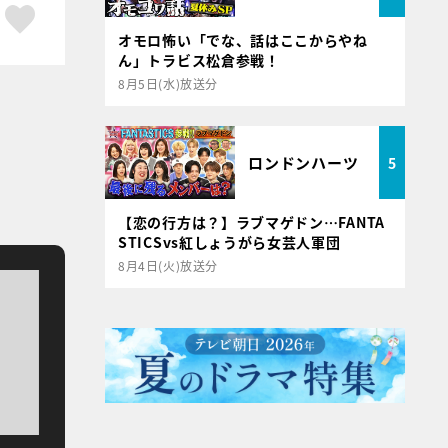
ア
はてブ
スキボタン
オモロ怖い「でな、話はここからやね
ん」トラビス松倉参戦！
8月5日(水)放送分
ロンドンハーツ
5
【恋の行方は？】ラブマゲドン…FANTA
STICSvs紅しょうがら女芸人軍団
8月4日(火)放送分