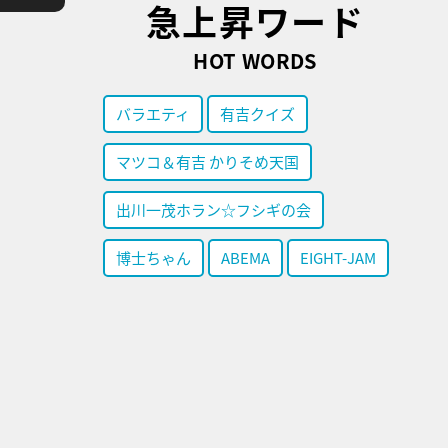
急上昇ワード
HOT WORDS
バラエティ
有吉クイズ
マツコ＆有吉 かりそめ天国
出川一茂ホラン☆フシギの会
博士ちゃん
ABEMA
EIGHT-JAM