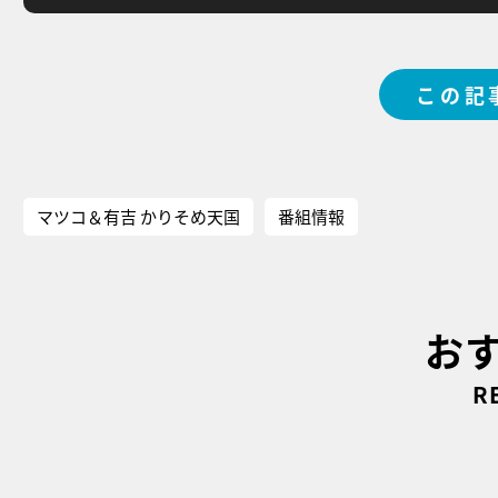
この記
マツコ＆有吉 かりそめ天国
番組情報
お
R