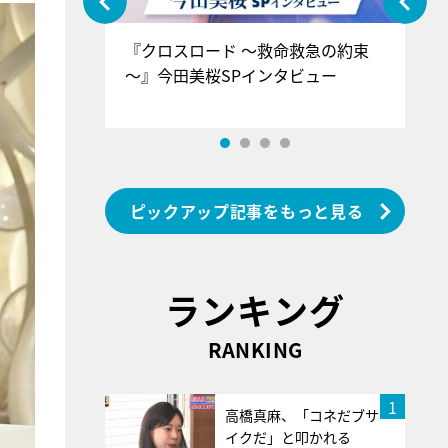
ぐ』＝LOV
『クロスロード ～救命救急の約束
『
香SPインタ
～』今田美桜SPインタビュー
ロ
ン
ピックアップ記事をもっと見る
ランキング
RANKING
1
高橋真麻、「コネだブサ
イクだ」と叩かれる