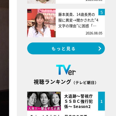
5
藤本美貴、14歳長男の
服に異変→聞かされた“4
文字の理由”に困惑「…
2026.08.05
もっと見る
視聴ランキング
（テレビ朝日）
大追跡～警視庁
ＳＳＢＣ強行犯
1
係～ Season2