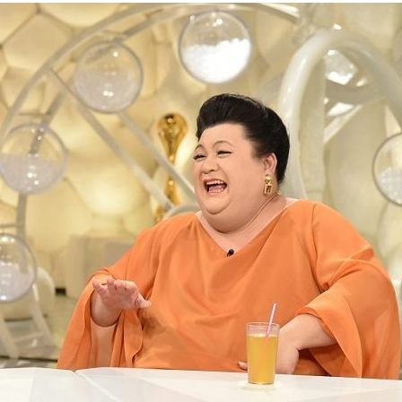
『アイ＝ラブ！げーみん
E齋藤樹愛羅＆佐々木舞
ビュー