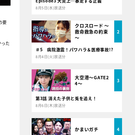
Episode3 大炎上…暴走する正義
8月5日(水)放送分
の要
クロスロード ～
救命救急の約束
2
～
かった
＃5 病院激震！パワハラ＆医療事故!?
8月4日(火)放送分
大空港～GATE2
3
4～
第3話 消えた子供と兎を追え！
8月6日(木)放送分
かまいガチ
4