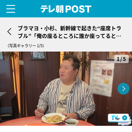
menu
テレ朝POST
ブラマヨ・小杉、新幹線で起きた“座席トラ
ブル”「俺の座るところに誰か座ってると思
って…」
（写真ギャラリー 1/5）
1/5