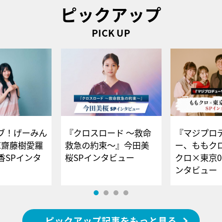
ピックアップ
PICK UP
ブ！げーみん
『クロスロード ～救命
『マジプロ
E齋藤樹愛羅
救急の約束～』今田美
ー、ももク
香SPインタ
桜SPインタビュー
クロ×東京0
ンタビュー
ピックアップ記事をもっと見る