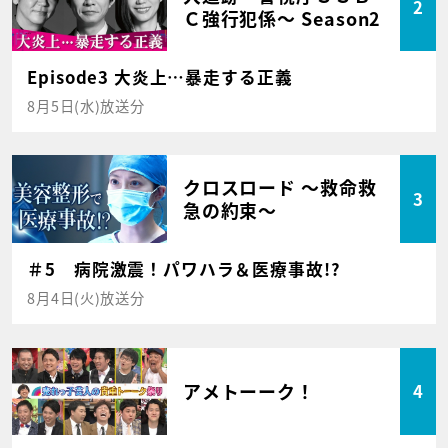
2
Ｃ強行犯係～ Season2
Episode3 大炎上…暴走する正義
8月5日(水)放送分
クロスロード ～救命救
3
急の約束～
＃5 病院激震！パワハラ＆医療事故!?
8月4日(火)放送分
アメトーーク！
4