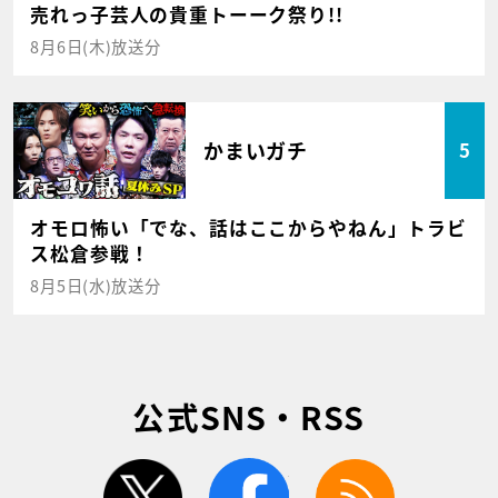
売れっ子芸人の貴重トーーク祭り!!
8月6日(木)放送分
かまいガチ
5
オモロ怖い「でな、話はここからやねん」トラビ
ス松倉参戦！
8月5日(水)放送分
公式SNS・RSS
twitter
facebook
rss