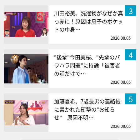
3
川田裕美、洗濯物がなぜか真
っ赤に！原因は息子のポケッ
トの中身…
2026.08.05
4
“後輩”今田美桜、“先輩のパ
ワハラ問題”に持論「被害者
の話だけで…
2026.08.05
5
加藤夏希、7歳長男の連絡帳
に書かれた衝撃の“お知ら
せ” 原因不明…
2026.08.05