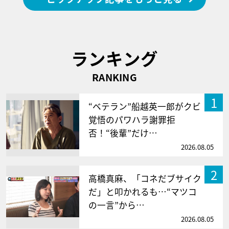
ランキング
RANKING
1
“ベテラン”船越英一郎がクビ
覚悟のパワハラ謝罪拒
否！“後輩”だけ…
2026.08.05
2
高橋真麻、「コネだブサイク
だ」と叩かれるも…“マツコ
の一言”から…
2026.08.05