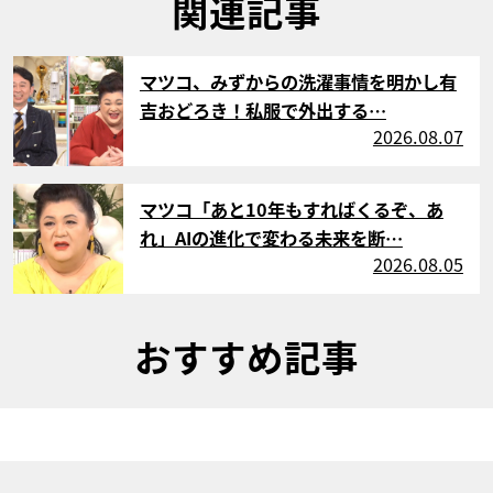
関連記事
サムネイル
マツコ、みずからの洗濯事情を明かし有
吉おどろき！私服で外出する…
2026.08.07
サムネイル
マツコ「あと10年もすればくるぞ、あ
れ」AIの進化で変わる未来を断…
2026.08.05
おすすめ記事