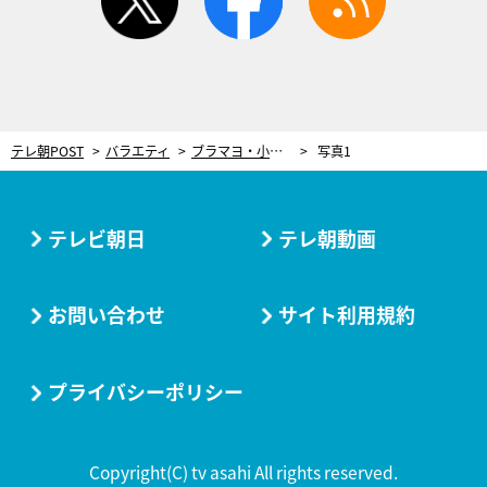
テレ朝POST
バラエティ
ブラマヨ・小杉、新幹線で起きた“座席トラブル”「俺の座るところに誰か座ってると思って…」
写真1
テレビ朝日
テレ朝動画
お問い合わせ
サイト利用規約
プライバシーポリシー
Copyright(C) tv asahi All rights reserved.