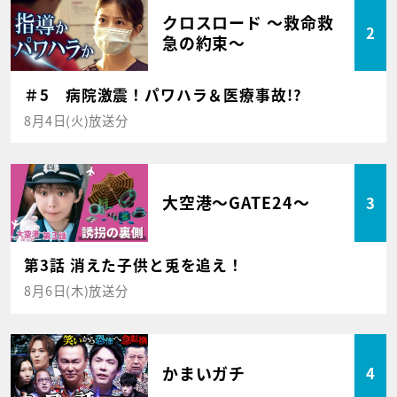
クロスロード ～救命救
2
急の約束～
＃5 病院激震！パワハラ＆医療事故!?
8月4日(火)放送分
大空港～GATE24～
3
第3話 消えた子供と兎を追え！
8月6日(木)放送分
かまいガチ
4