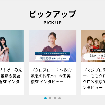
ピックアップ
PICK UP
ブ！げーみん
『クロスロード ～救命
『マジプロ
E齋藤樹愛羅
救急の約束～』今田美
ー、ももク
香SPインタ
桜SPインタビュー
クロ×東京0
ンタビュー