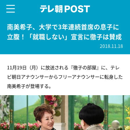
menu
テレ朝POST
南美希子、大学で3年連続首席の息子に
立腹！「就職しない」宣言に徹子は賛成
2018.11.18
11月19日（月）に放送される『徹子の部屋』に、テレ
ビ朝日アナウンサーからフリーアナウンサーに転身した
南美希子が登場する。