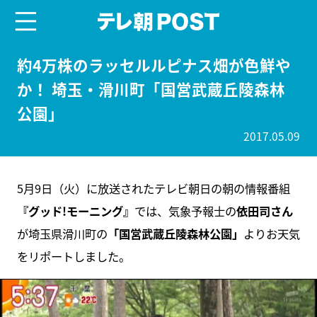
menu
テレ朝POST
約4万株のラッセルルピナス畑が色鮮や
か！ 埼玉・滑川町「国営武蔵丘陵森林
公園」
2017.05.09
5月9日（火）に放送されたテレビ朝日の朝の情報番組
『グッド!モーニング』
では、気象予報士の
依田司さん
が埼玉県滑川町の
「国営武蔵丘陵森林公園」
よりお天気
をリポートしました。