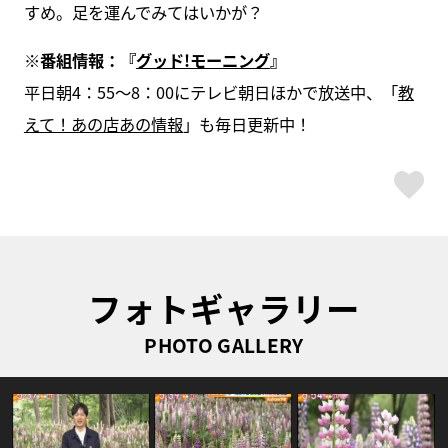
すめ。足を運んでみてはいかが？
※番組情報：『
グッド!モーニング
』
平日朝4：55～8：00にテレビ朝日ほかで放送中、「
教
えて！あの店あの情報
」も毎日更新中！
ス
フォトギャラリー
PHOTO GALLERY