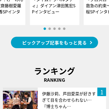
E齋藤樹愛羅
ィ』ダイアン津田篤宏S
救急の約束
香SPインタ
Pインタビュー
桜SPイ
ピックアップ記事をもっと見る
ランキング
RANKING
1
伊藤沙莉、芦田愛菜が好きす
ぎて目を合わせられない…
『博士ちゃん…