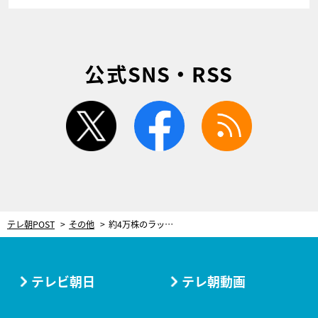
公式SNS・RSS
twitter
facebook
rss
テレ朝POST
その他
約4万株のラッセルルピナス畑が色鮮やか！ 埼玉・滑川町「国営武蔵丘陵森林公園」
テレビ朝日
テレ朝動画