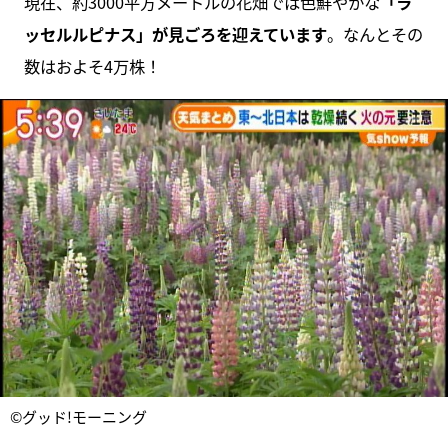
現在、約3000平方メートルの花畑では色鮮やかな
「ラ
ッセルルピナス」が見ごろを迎えています
。なんとその
数はおよそ4万株！
©グッド!モーニング