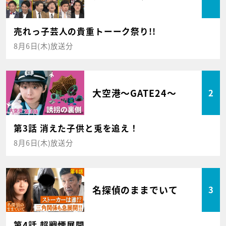
売れっ子芸人の貴重トーーク祭り!!
8月6日(木)放送分
大空港～GATE24～
2
第3話 消えた子供と兎を追え！
8月6日(木)放送分
名探偵のままでいて
3
第4話 超戦慄展開