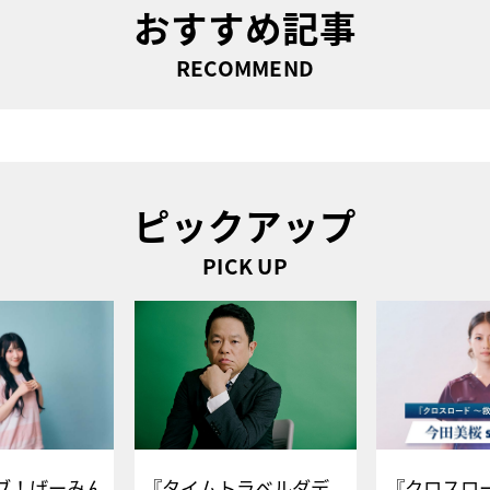
おすすめ記事
RECOMMEND
ピックアップ
PICK UP
ブ！げーみん
『タイムトラベルダデ
『クロスロー