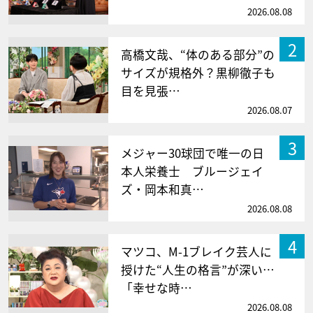
2026.08.08
2
高橋文哉、“体のある部分”の
サイズが規格外？黒柳徹子も
目を見張…
2026.08.07
3
メジャー30球団で唯一の日
本人栄養士 ブルージェイ
ズ・岡本和真…
2026.08.08
4
マツコ、M-1ブレイク芸人に
授けた“人生の格言”が深い…
「幸せな時…
2026.08.08