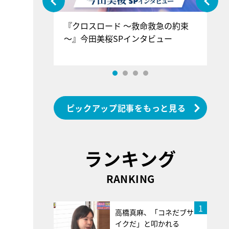
ぐ』＝LOV
『クロスロード ～救命救急の約束
『
香SPインタ
～』今田美桜SPインタビュー
ロ
ン
ピックアップ記事をもっと見る
ランキング
RANKING
1
高橋真麻、「コネだブサ
イクだ」と叩かれる