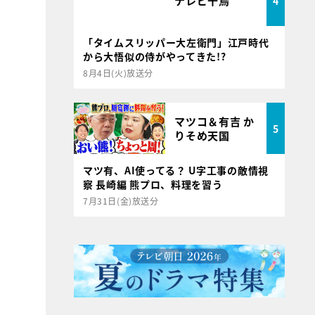
テレビ千鳥
4
。
「タイムスリッパー大左衛門」江戸時代
から大悟似の侍がやってきた!?
8月4日(火)放送分
マツコ＆有吉 か
5
りそめ天国
マツ有、AI使ってる？ U字工事の敵情視
察 長崎編 熊プロ、料理を習う
7月31日(金)放送分