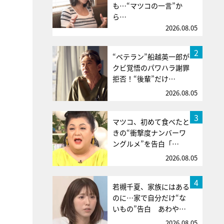
も…“マツコの一言”か
ら…
2026.08.05
2
“ベテラン”船越英一郎が
クビ覚悟のパワハラ謝罪
拒否！“後輩”だけ…
2026.08.05
3
マツコ、初めて食べたと
きの“衝撃度ナンバーワ
ングルメ”を告白「…
2026.08.05
4
若槻千夏、家族にはある
のに…家で自分だけ“な
いもの”告白 あわや…
2026.08.05