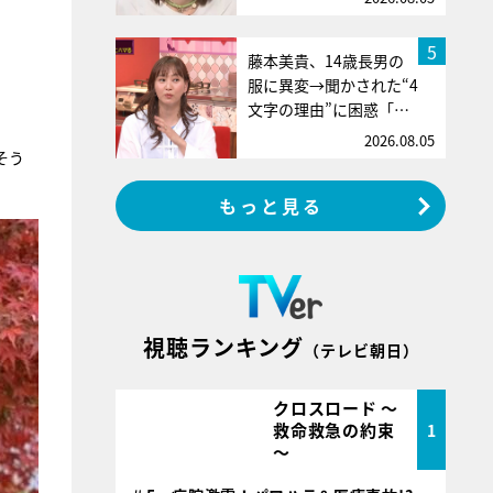
5
藤本美貴、14歳長男の
服に異変→聞かされた“4
文字の理由”に困惑「…
2026.08.05
そう
もっと見る
視聴ランキング
（テレビ朝日）
クロスロード ～
救命救急の約束
1
～