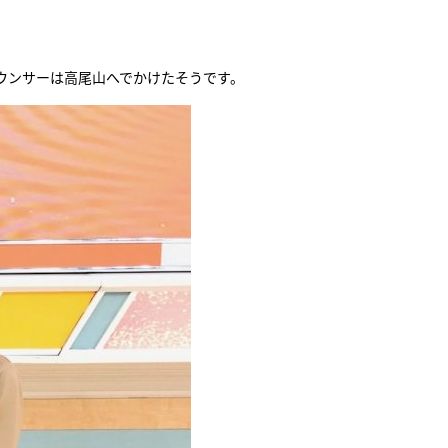
『アイ＝ラブ！げーみん
E齋藤樹愛羅＆佐々木舞
ウンサーは高尾山へでかけたそうです。
ビュー