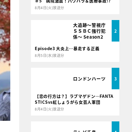
＃5 病院激震！パワハラ＆医療事故!?
8月4日(火)放送分
大追跡～警視庁
ＳＳＢＣ強行犯
2
係～ Season2
Episode3 大炎上…暴走する正義
8月5日(水)放送分
ロンドンハーツ
3
【恋の行方は？】ラブマゲドン…FANTA
STICSvs紅しょうがら女芸人軍団
8月4日(火)放送分