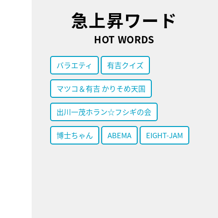
急上昇ワード
HOT WORDS
バラエティ
有吉クイズ
マツコ＆有吉 かりそめ天国
出川一茂ホラン☆フシギの会
博士ちゃん
ABEMA
EIGHT-JAM