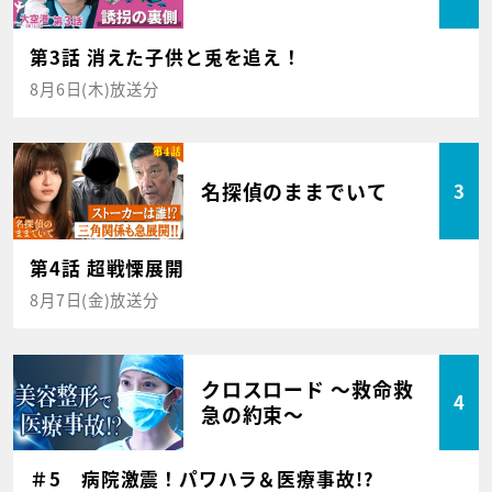
第3話 消えた子供と兎を追え！
8月6日(木)放送分
名探偵のままでいて
3
第4話 超戦慄展開
8月7日(金)放送分
クロスロード ～救命救
4
急の約束～
＃5 病院激震！パワハラ＆医療事故!?