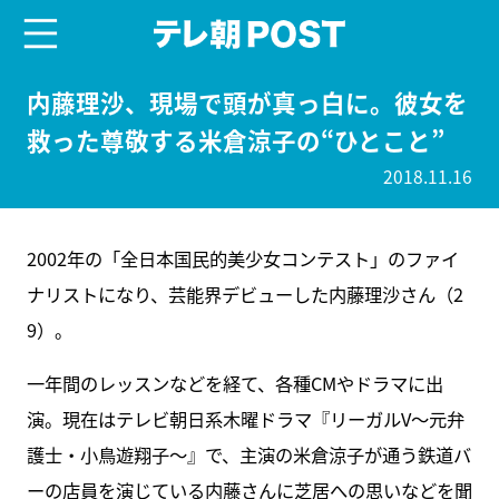
menu
テレ朝POST
内藤理沙、現場で頭が真っ白に。彼女を
救った尊敬する米倉涼子の“ひとこと”
2018.11.16
2002年の「全日本国民的美少女コンテスト」のファイ
ナリストになり、芸能界デビューした内藤理沙さん（2
9）。
一年間のレッスンなどを経て、各種CMやドラマに出
演。現在はテレビ朝日系木曜ドラマ『リーガルV～元弁
護士・小鳥遊翔子～』で、主演の米倉涼子が通う鉄道バ
ーの店員を演じている内藤さんに芝居への思いなどを聞