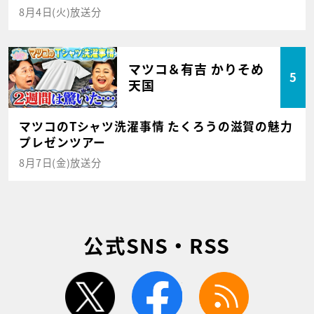
8月4日(火)放送分
マツコ＆有吉 かりそめ
5
天国
マツコのTシャツ洗濯事情 たくろうの滋賀の魅力
プレゼンツアー
8月7日(金)放送分
公式SNS・RSS
twitter
facebook
rss