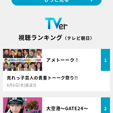
視聴ランキング
（テレビ朝日）
アメトーーク！
1
売れっ子芸人の貴重トーーク祭り!!
8月6日(木)放送分
大空港～GATE24～
2