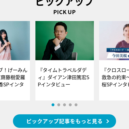
ピックアップ
PICK UP
ブ！げーみん
『タイムトラベルダデ
『クロスロー
E齋藤樹愛羅
ィ』ダイアン津田篤宏S
救急の約束
香SPインタ
Pインタビュー
桜SPイ
ピックアップ記事をもっと見る