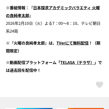
※番組情報：『
日本探求アカデミックバラエティ 火曜
の良純孝太郎
』
2026年2月10日（火）よる7：00～8：10、テレビ朝日
系24局
※『火曜の良純孝太郎』は、
TVerにて無料配信
！（期
間限定）
※動画配信プラットフォーム「
TELASA（テラサ）
」で
は過去回を配信中！
ス