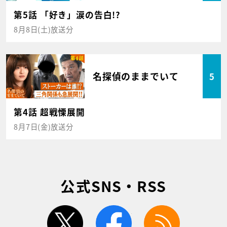
第5話 「好き」涙の告白!?
8月8日(土)放送分
名探偵のままでいて
5
第4話 超戦慄展開
8月7日(金)放送分
公式SNS・RSS
twitter
facebook
rss