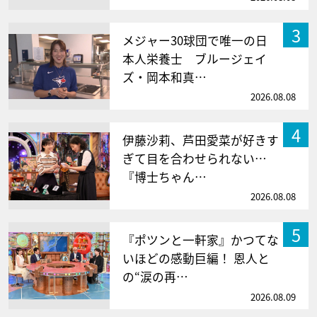
3
メジャー30球団で唯一の日
本人栄養士 ブルージェイ
ズ・岡本和真…
2026.08.08
4
伊藤沙莉、芦田愛菜が好きす
ぎて目を合わせられない…
『博士ちゃん…
2026.08.08
5
『ポツンと一軒家』かつてな
いほどの感動巨編！ 恩人と
の“涙の再…
2026.08.09