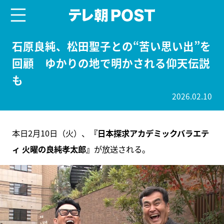
menu
テレ朝POST
石原良純、松田聖子との“苦い思い出”を
回顧 ゆかりの地で明かされる仰天伝説
も
2026.02.10
本日2月10日（火）、
『日本探求アカデミックバラエテ
ィ 火曜の良純孝太郎』
が放送される。