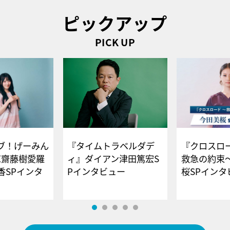
ピックアップ
PICK UP
ブ！げーみん
『タイムトラベルダデ
『クロスロー
E齋藤樹愛羅
ィ』ダイアン津田篤宏S
救急の約束
香SPインタ
Pインタビュー
桜SPイ