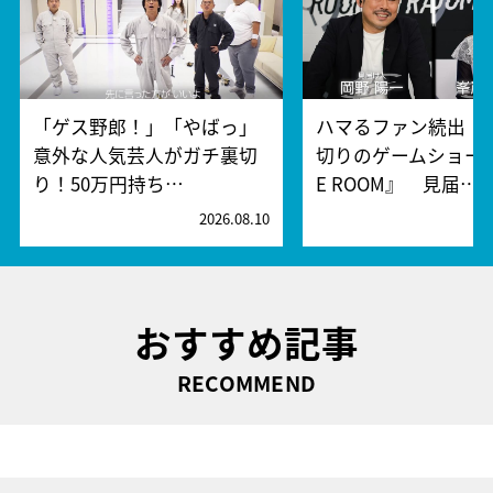
「ゲス野郎！」「やばっ」
ハマるファン続出！
意外な人気芸人がガチ裏切
切りのゲームショー『
り！50万円持ち…
E ROOM』 見届…
2026.08.10
2
おすすめ記事
RECOMMEND