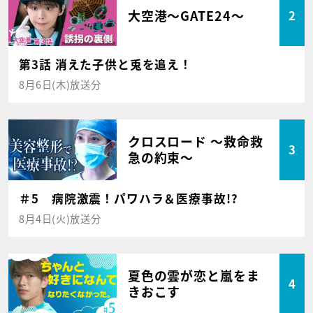
大空港～GATE24～
2
第3話 消えた子供と兎を追え！
8月6日(木)放送分
クロスロード ～救命救
3
急の約束～
＃5 病院激震！パワハラ＆医療事故!?
8月4日(火)放送分
夏色の雲が恋と嵐をま
4
きおこす