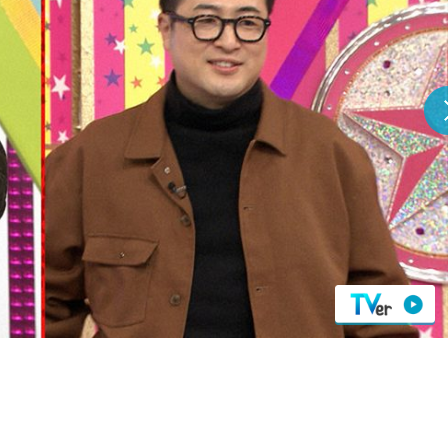
『アイ＝ラブ！げーみん
E齋藤樹愛羅＆佐々木舞
ビュー