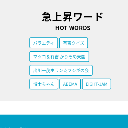
急上昇ワード
HOT WORDS
バラエティ
有吉クイズ
マツコ＆有吉 かりそめ天国
出川一茂ホラン☆フシギの会
博士ちゃん
ABEMA
EIGHT-JAM