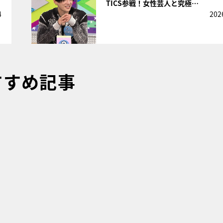
TICS参戦！女性芸人と究極…
4
202
すすめ記事