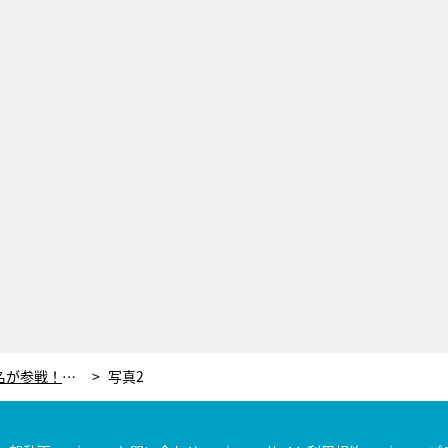
『ロンドンハーツ』初登場含む14名が参戦！一般女性が厳しく評価した「私服オシャレランキング」発表
写真2