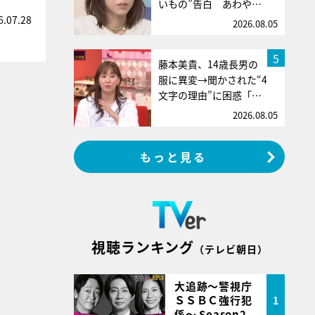
いもの”告白 あわや…
6.07.28
2026.08.05
5
藤本美貴、14歳長男の
服に異変→聞かされた“4
文字の理由”に困惑「…
2026.08.05
もっと見る
視聴ランキング
（テレビ朝日）
大追跡～警視庁
ＳＳＢＣ強行犯
1
係～ Season2