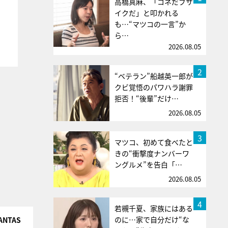
高橋真麻、「コネだブサ
イクだ」と叩かれる
も…“マツコの一言”か
ら…
2026.08.05
2
“ベテラン”船越英一郎が
クビ覚悟のパワハラ謝罪
拒否！“後輩”だけ…
2026.08.05
3
マツコ、初めて食べたと
きの“衝撃度ナンバーワ
ングルメ”を告白「…
2026.08.05
4
若槻千夏、家族にはある
のに…家で自分だけ“な
NTAS