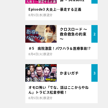
Episode3 大炎上…暴走する正義
8月5日(水)放送分
クロスロード ～
救命救急の約束
2
～
＃5 病院激震！パワハラ＆医療事故!?
8月4日(火)放送分
かまいガチ
3
オモロ怖い「でな、話はここからやね
ん」トラビス松倉参戦！
8月5日(水)放送分