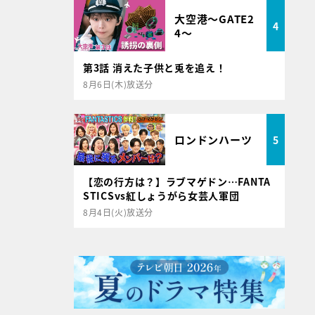
大空港～GATE2
4
4～
第3話 消えた子供と兎を追え！
8月6日(木)放送分
ロンドンハーツ
5
【恋の行方は？】ラブマゲドン…FANTA
STICSvs紅しょうがら女芸人軍団
8月4日(火)放送分