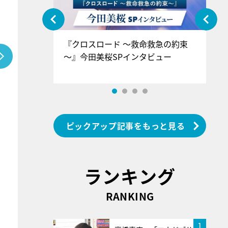
ぐ』＝LOV
『クロスロード ～救命救急の約束
『
香SPインタ
～』今田美桜SPインタビュー
ロ
ン
ピックアップ記事をもっと見る
ランキング
RANKING
1