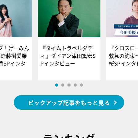
ブ！げーみん
『タイムトラベルダデ
『クロスロー
E齋藤樹愛羅
ィ』ダイアン津田篤宏S
救急の約束
香SPインタ
Pインタビュー
桜SPイ
ピックアップ記事をもっと見る