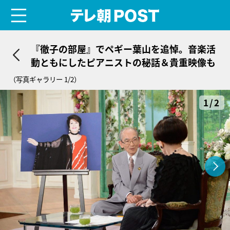
menu
テレ朝POST
『徹子の部屋』でペギー葉山を追悼。音楽活
動ともにしたピアニストの秘話＆貴重映像も
（写真ギャラリー 1/2）
1/2