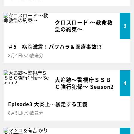
クロスロード ～救命救
3
急の約束～
＃5 病院激震！パワハラ＆医療事故!?
8月4日(火)放送分
大追跡～警視庁ＳＳＢ
4
Ｃ強行犯係～ Season2
Episode3 大炎上…暴走する正義
8月5日(水)放送分