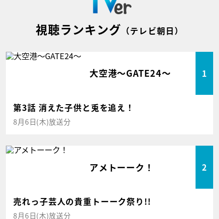
視聴ランキング
（テレビ朝日）
大空港～GATE24～
1
第3話 消えた子供と兎を追え！
8月6日(木)放送分
アメトーーク！
2
売れっ子芸人の貴重トーーク祭り!!
8月6日(木)放送分