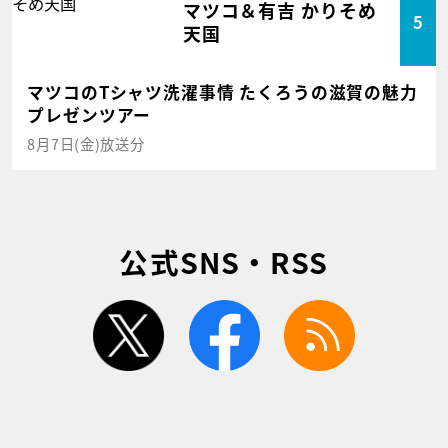
マツコ＆有吉 かりそめ
5
天国
マツコのTシャツ洗濯事情 たくろうの滋賀の魅力
プレゼンツアー
8月7日(金)放送分
公式SNS・RSS
twitter
facebook
rss