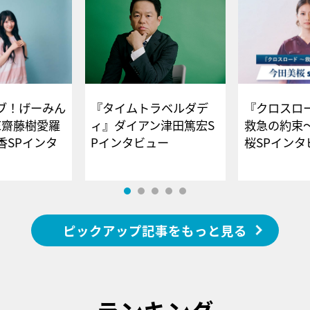
ブ！げーみん
『タイムトラベルダデ
『クロスロー
E齋藤樹愛羅
ィ』ダイアン津田篤宏S
救急の約束
香SPインタ
Pインタビュー
桜SPイ
ピックアップ記事をもっと見る