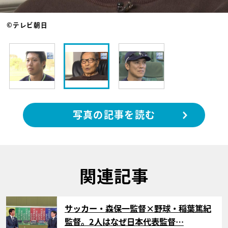
©テレビ朝日
写真の記事を読む
関連記事
サムネイル
サッカー・森保一監督×野球・稲葉篤紀
監督。2人はなぜ日本代表監督…