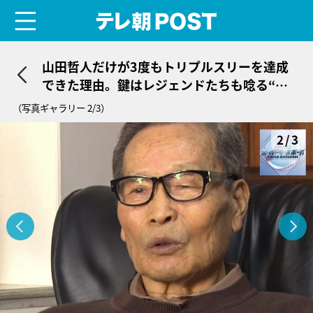
menu
テレ朝POST
山田哲人だけが3度もトリプルスリーを達成
できた理由。鍵はレジェンドたちも唸る“あ
る技術”
（写真ギャラリー 2/3）
2/3