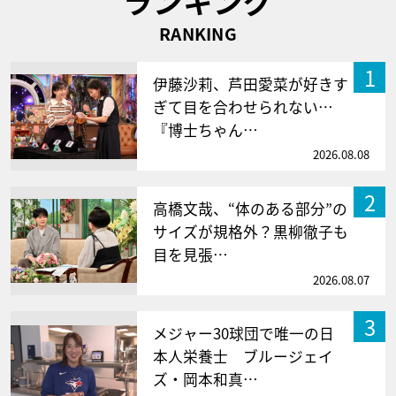
ランキング
RANKING
1
伊藤沙莉、芦田愛菜が好きす
ぎて目を合わせられない…
『博士ちゃん…
2026.08.08
2
高橋文哉、“体のある部分”の
サイズが規格外？黒柳徹子も
目を見張…
2026.08.07
3
メジャー30球団で唯一の日
本人栄養士 ブルージェイ
ズ・岡本和真…