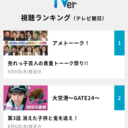
視聴ランキング
（テレビ朝日）
アメトーーク！
1
売れっ子芸人の貴重トーーク祭り!!
8月6日(木)放送分
大空港～GATE24～
2
第3話 消えた子供と兎を追え！
8月6日(木)放送分