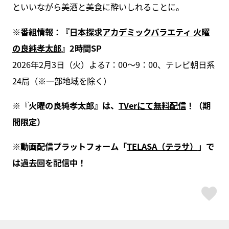
といいながら美酒と美食に酔いしれることに。
※番組情報：『
日本探求アカデミックバラエティ 火曜
の良純孝太郎
』2時間SP
2026年2月3日（火）よる7：00～9：00、テレビ朝日系
24局（※一部地域を除く）
※『火曜の良純孝太郎』は、
TVerにて無料配信
！（期
間限定）
※動画配信プラットフォーム「
TELASA（テラサ）
」で
は過去回を配信中！
ス