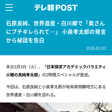
menu
テレ朝POST
石原良純、世界遺産・白川郷で「奥さん
にブチギレられて…」 小泉孝太郎の発言
から秘話を告白
2026.02.03
本日2月3日（火）、
『日本探求アカデミックバラエティ
火曜の良純孝太郎』
の2時間スペシャルが放送。
今回は、石原良純と小泉孝太郎が岐阜県飛騨地方にある
世界遺産・白川郷を訪れる。