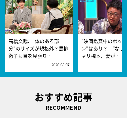
高橋文哉、“体のある部
“映画鑑賞中のポッ
分”のサイズが規格外？黒柳
ン”はあり？ “なし
徹子も目を見張り…
ャリ橋本、妻が…
2026.08.07
2
おすすめ記事
RECOMMEND