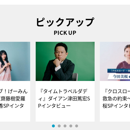
ピックアップ
PICK UP
ブ！げーみん
『タイムトラベルダデ
『クロスロー
E齋藤樹愛羅
ィ』ダイアン津田篤宏S
救急の約束
香SPインタ
Pインタビュー
桜SPイ