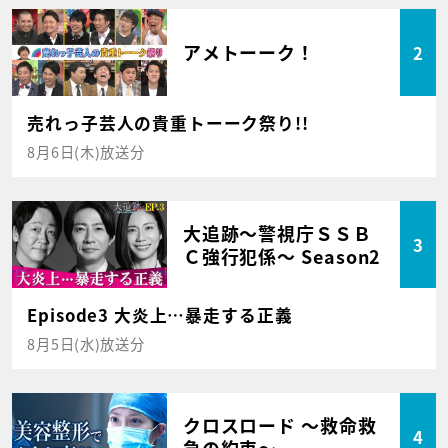
アメトーーク！
2
売れっ子芸人の貴重トーーク祭り!!
8月6日(木)放送分
大追跡～警視庁ＳＳＢ
3
Ｃ強行犯係～ Season2
Episode3 大炎上…暴走する正義
8月5日(水)放送分
クロスロード ～救命救
4
急の約束～