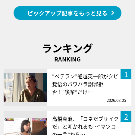
ピックアップ記事をもっと見る
ランキング
RANKING
1
“ベテラン”船越英一郎がクビ
覚悟のパワハラ謝罪拒
否！“後輩”だけ…
2026.08.05
2
高橋真麻、「コネだブサイク
だ」と叩かれるも…“マツコ
の一言”から…