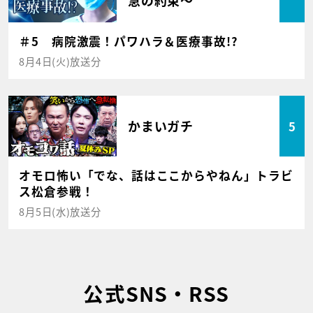
＃5 病院激震！パワハラ＆医療事故!?
8月4日(火)放送分
かまいガチ
5
オモロ怖い「でな、話はここからやねん」トラビ
ス松倉参戦！
8月5日(水)放送分
公式SNS・RSS