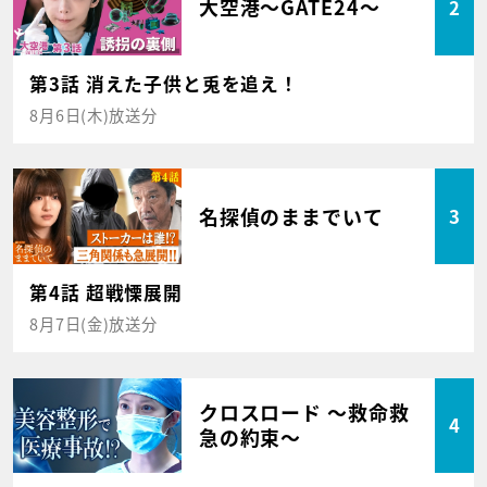
大空港～GATE24～
2
第3話 消えた子供と兎を追え！
8月6日(木)放送分
名探偵のままでいて
3
第4話 超戦慄展開
8月7日(金)放送分
クロスロード ～救命救
4
急の約束～