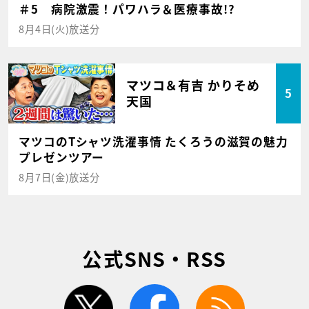
＃5 病院激震！パワハラ＆医療事故!?
8月4日(火)放送分
マツコ＆有吉 かりそめ
5
天国
マツコのTシャツ洗濯事情 たくろうの滋賀の魅力
プレゼンツアー
8月7日(金)放送分
公式SNS・RSS
twitter
facebook
rss