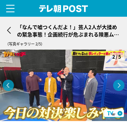
menu
テレ朝POST
「なんで嘘つくんだよ！」芸人2人が大揉め
の緊急事態！企画続行が危ぶまれる険悪ムー
ドに
（写真ギャラリー 2/5）
2/5