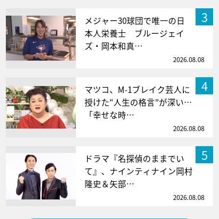
3
メジャー30球団で唯一の日
本人栄養士 ブルージェイ
ズ・岡本和真…
2026.08.08
4
マツコ、M-1ブレイク芸人に
授けた“人生の格言”が深い…
「幸せな時…
2026.08.08
5
ドラマ『名探偵のままでい
て』、ナインティナイン岡村
隆史＆矢部…
2026.08.08