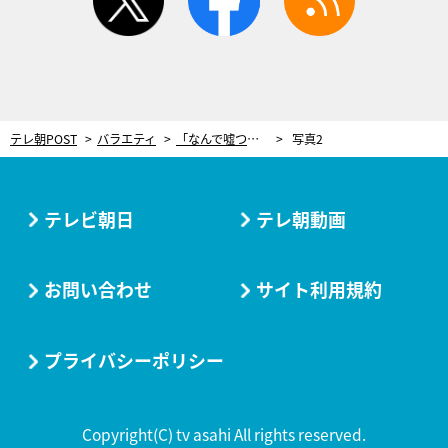
テレ朝POST
バラエティ
「なんで嘘つくんだよ！」芸人2人が大揉めの緊急事態！企画続行が危ぶまれる険悪ムードに
写真2
テレビ朝日
テレ朝動画
お問い合わせ
サイト利用規約
プライバシーポリシー
Copyright(C) tv asahi All rights reserved.