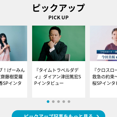
ピックアップ
PICK UP
ブ！げーみん
『タイムトラベルダデ
『クロスロー
E齋藤樹愛羅
ィ』ダイアン津田篤宏S
救急の約束
香SPインタ
Pインタビュー
桜SPイ
ピックアップ記事をもっと見る