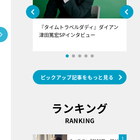
ぐ』＝LOV
『タイムトラベルダディ』ダイアン
『
香SPインタ
津田篤宏SPインタビュー
～
ピックアップ記事をもっと見る
ランキング
RANKING
1