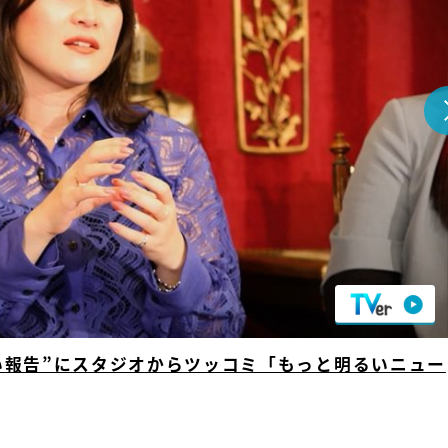
『アイ＝ラブ！げーみん
E齋藤樹愛羅＆佐々木舞
ビュー
い報告”にスタジオからツッコミ「もっと明るいニュー