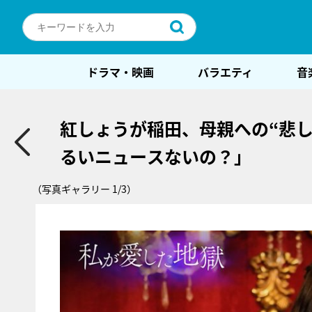
ドラマ・映画
バラエティ
音
紅しょうが稲田、母親への“悲
るいニュースないの？」
（写真ギャラリー 1/3）