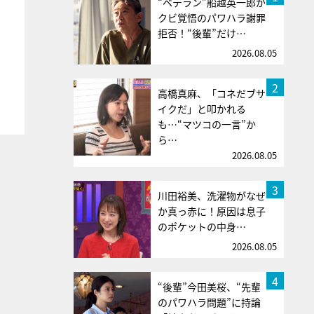
“ベテラン”船越英一郎が
クビ覚悟のパワハラ謝罪
拒否！“後輩”だけ…
2026.08.05
2
高橋真麻、「コネだブサ
イクだ」と叩かれる
も…“マツコの一言”か
ら…
2026.08.05
3
川田裕美、洗濯物がなぜ
か真っ赤に！原因は息子
のポケットの中身…
2026.08.05
4
“後輩”今田美桜、“先輩
のパワハラ問題”に持論