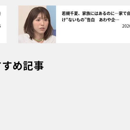
サムネイル
告
若槻千夏、家族にはあるのに…家で
け“ないもの”告白 あわや企…
6
202
すすめ記事