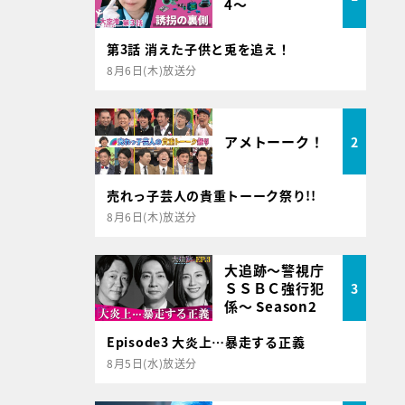
4～
第3話 消えた子供と兎を追え！
8月6日(木)放送分
アメトーーク！
2
売れっ子芸人の貴重トーーク祭り!!
8月6日(木)放送分
大追跡～警視庁
ＳＳＢＣ強行犯
3
係～ Season2
Episode3 大炎上…暴走する正義
8月5日(水)放送分