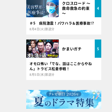
クロスロード ～
救命救急の約束
4
～
＃5 病院激震！パワハラ＆医療事故!?
8月4日(火)放送分
かまいガチ
5
オモロ怖い「でな、話はここからやね
ん」トラビス松倉参戦！
8月5日(水)放送分