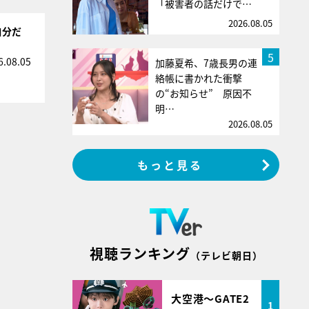
「被害者の話だけで…
2026.08.05
自分だ
5
6.08.05
加藤夏希、7歳長男の連
絡帳に書かれた衝撃
の“お知らせ” 原因不
明…
2026.08.05
もっと見る
視聴ランキング
（テレビ朝日）
大空港～GATE2
1