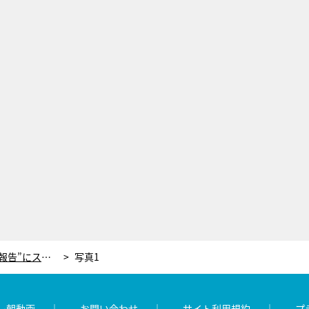
紅しょうが稲田、母親への“悲しい報告”にスタジオからツッコミ「もっと明るいニュースないの？」
写真1
レ朝動画
お問い合わせ
サイト利用規約
プ