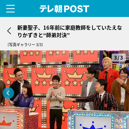
menu
テレ朝POST
新妻聖子、16年前に家庭教師をしていたえな
りかずきと“師弟対決”
（写真ギャラリー 3/3）
3/3