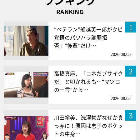
RANKING
1
“ベテラン”船越英一郎がクビ
覚悟のパワハラ謝罪拒
否！“後輩”だけ…
2026.08.05
2
高橋真麻、「コネだブサイク
だ」と叩かれるも…“マツコ
の一言”から…
2026.08.05
3
川田裕美、洗濯物がなぜか真
っ赤に！原因は息子のポケッ
トの中身…