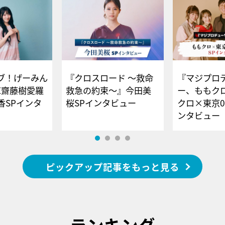
ブ！げーみん
『クロスロード ～救命
『マジプロ
E齋藤樹愛羅
救急の約束～』今田美
ー、ももク
香SPインタ
桜SPインタビュー
クロ×東京0
ンタビュー
ピックアップ記事をもっと見る
ランキング