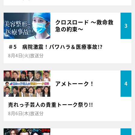
クロスロード ～救命救
3
急の約束～
＃5 病院激震！パワハラ＆医療事故!?
8月4日(火)放送分
アメトーーク！
4
売れっ子芸人の貴重トーーク祭り!!
8月6日(木)放送分