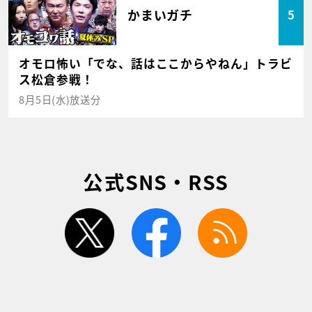
かまいガチ
5
オモロ怖い「でな、話はここからやねん」トラビ
ス松倉参戦！
8月5日(水)放送分
公式SNS・RSS
twitter
facebook
rss