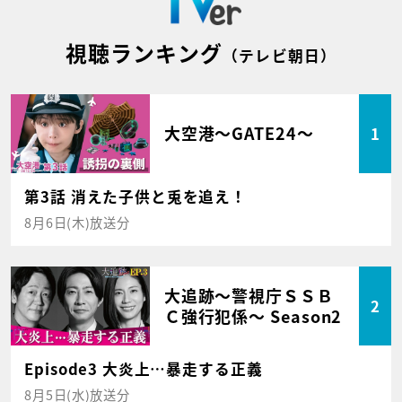
視聴ランキング
（テレビ朝日）
大空港～GATE24～
1
第3話 消えた子供と兎を追え！
8月6日(木)放送分
大追跡～警視庁ＳＳＢ
2
Ｃ強行犯係～ Season2
Episode3 大炎上…暴走する正義
8月5日(水)放送分