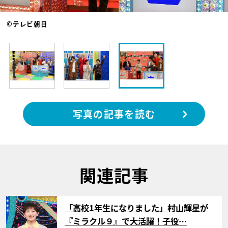
©テレビ朝日
写真の記事を読む
関連記事
サムネイル
「高校1年生になりました」村山輝星が
『ミラクル９』で大活躍！子役…