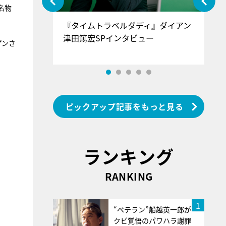
名物
ぐ』＝LOV
『タイムトラベルダディ』ダイアン
『
香SPインタ
津田篤宏SPインタビュー
～
プンさ
ピックアップ記事をもっと見る
ランキング
RANKING
1
“ベテラン”船越英一郎が
クビ覚悟のパワハラ謝罪