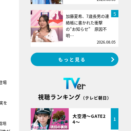
5
加藤夏希、7歳長男の連
絡帳に書かれた衝撃
の“お知らせ” 原因不
明…
2026.08.05
もっと見る
登場
視聴ランキング
（テレビ朝日）
実を
大空港～GATE2
1
4～
栽培