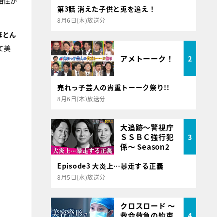
相性が
第3話 消えた子供と兎を追え！
8月6日(木)放送分
ほとん
て美
アメトーーク！
2
売れっ子芸人の貴重トーーク祭り!!
8月6日(木)放送分
大追跡～警視庁
ＳＳＢＣ強行犯
3
係～ Season2
Episode3 大炎上…暴走する正義
8月5日(水)放送分
クロスロード ～
救命救急の約束
4