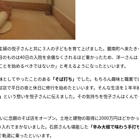
主婦の悦子さんと共に３人の子どもを育て上げました。鋸南町へ来たき
目のものは40日の入院を余儀なくされるほど重かったため、洋一さんは
ことを始めるべきではないか」と考えるようになったといいます。
味としてやったことのある
「そば打ち」
でした。もちろん趣味と職業で
ば店で平日の夜と休日に修行を始めたといいます。そんな生活を１年半
」
という想いを悦子さんに伝えました。その気持ちを悦子さんはくんで
沿いに念願のそば店をオープン。土地と建物の取得に2000万円ほどかか
り入れでまかないました。石原さんも堪能した
「辛み大根で味わう手打
ぐ軌道に乗ったといいます。