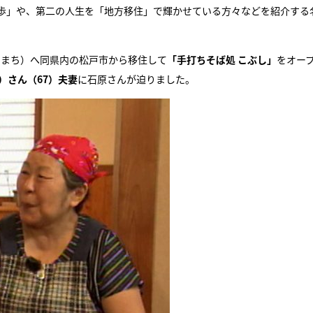
歩」や、第二の人生を「地方移住」で輝かせている方々などを紹介する
『アイ＝ラブ！げーみん
E齋藤樹愛羅＆佐々木舞
ん・まち）へ同県内の松戸市から移住して
「手打ちそば処 こぶし」
をオー
ビュー
）さん（67）夫妻
に石原さんが迫りました。