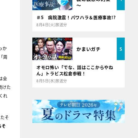
～
＃5 病院激震！パワハラ＆医療事故!?
8月4日(火)放送分
っか
かまいガチ
5
「周
オモロ怖い「でな、話はここからやね
ん」トラビス松倉参戦！
は全
8月5日(水)放送分
続けた
くれ
ったそ
ちそ