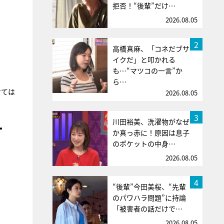
拒否！“後輩”だけ…
2026.08.05
2
高橋真麻、「コネだブサ
イクだ」と叩かれる
も…“マツコの一言”か
ら…
けては
2026.08.05
3
川田裕美、洗濯物がなぜ
ー
か真っ赤に！原因は息子
のポケットの中身…
2026.08.05
4
“後輩”今田美桜、“先輩
のパワハラ問題”に持論
「被害者の話だけで…
2026.08.05