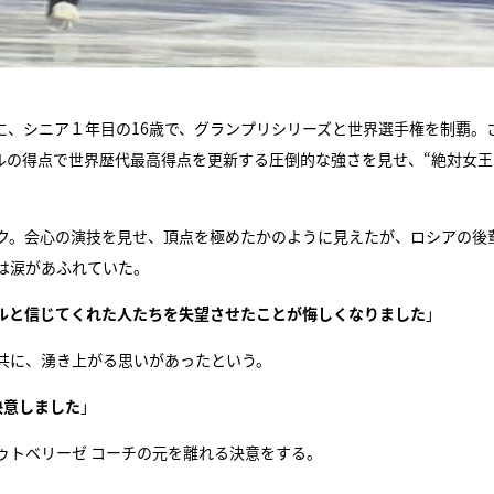
に、シニア１年目の16歳で、グランプリシリーズと世界選手権を制覇。
ルの得点で世界歴代最高得点を更新する圧倒的な強さを見せ、“絶対女王
ク。会心の演技を見せ、頂点を極めたかのように見えたが、ロシアの後
は涙があふれていた。
ルと信じてくれた人たちを失望させたことが悔しくなりました
」
共に、湧き上がる思いがあったという。
決意しました
」
ゥトベリーゼ コーチの元を離れる決意をする。