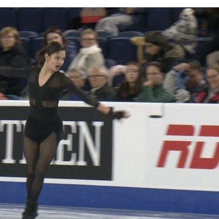
『アイ＝ラブ！げーみん
E齋藤樹愛羅＆佐々木舞
ビュー