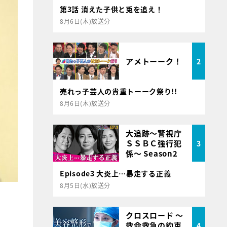
第3話 消えた子供と兎を追え！
8月6日(木)放送分
アメトーーク！
2
売れっ子芸人の貴重トーーク祭り!!
8月6日(木)放送分
大追跡～警視庁
ＳＳＢＣ強行犯
3
係～ Season2
Episode3 大炎上…暴走する正義
8月5日(水)放送分
クロスロード ～
救命救急の約束
4