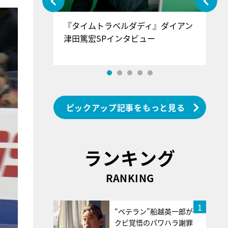
ぐ』＝LOV
『タイムトラベルダディ』ダイアン
『
香SPインタ
津田篤宏SPインタビュー
～
ピックアップ記事をもっと見る
ランキング
RANKING
1
“ベテラン”船越英一郎が
クビ覚悟のパワハラ謝罪