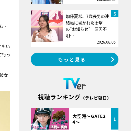
5
加藤夏希、7歳長男の連
絡帳に書かれた衝撃
ム・
の“お知らせ” 原因不
明…
2026.08.05
ともい
て行っ
もっと見る
彼女
視聴ランキング
（テレビ朝日）
大空港～GATE2
1
4～