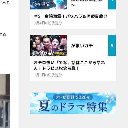
ア人と
～
＃5 病院激震！パワハラ＆医療事故!?
8月4日(火)放送分
せる
かまいガチ
5
オモロ怖い「でな、話はここからやね
ん」トラビス松倉参戦！
8月5日(水)放送分