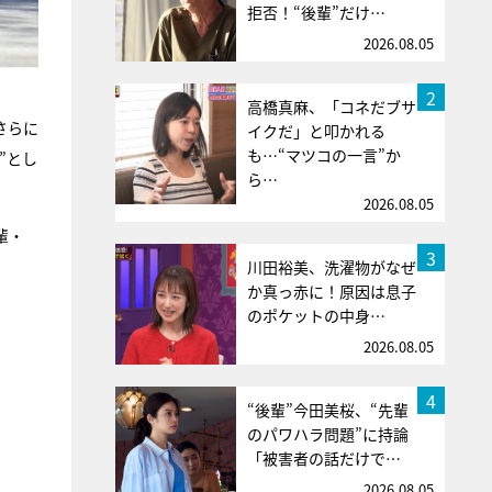
拒否！“後輩”だけ…
2026.08.05
2
高橋真麻、「コネだブサ
さらに
イクだ」と叩かれる
も…“マツコの一言”か
”とし
ら…
2026.08.05
輩・
3
川田裕美、洗濯物がなぜ
か真っ赤に！原因は息子
のポケットの中身…
2026.08.05
4
“後輩”今田美桜、“先輩
のパワハラ問題”に持論
「被害者の話だけで…
2026.08.05