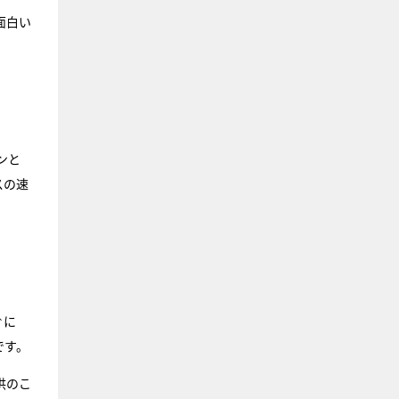
面白い
ンと
スの速
ぐに
です。
供のこ