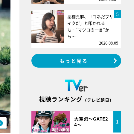
5
高橋真麻、「コネだブサ
イクだ」と叩かれる
も…“マツコの一言”か
ら…
2026.08.05
もっと見る
視聴ランキング
（テレビ朝日）
大空港～GATE2
1
4～