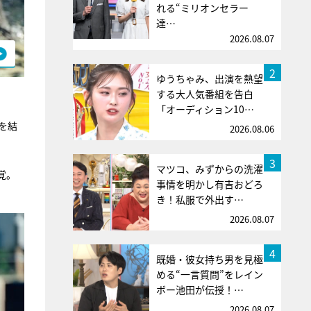
れる“ミリオンセラー
達…
2026.08.07
2
ゆうちゃみ、出演を熱望
する大人気番組を告白
「オーディション10…
を結
2026.08.06
3
マツコ、みずからの洗濯
覚。
事情を明かし有吉おどろ
き！私服で外出す…
2026.08.07
4
既婚・彼女持ち男を見極
める“一言質問”をレイン
ボー池田が伝授！…
2026.08.07