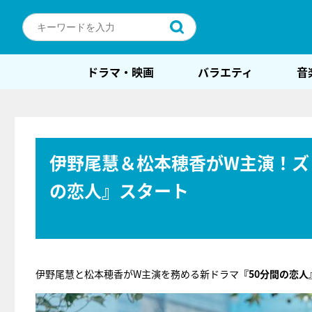
ドラマ・映画
バラエティ
音
伊野尾慧＆松本穂香がW主演！ズ
の恋人』スタート
伊野尾慧と松本穂香がW主演を務める新ドラマ
『50分間の恋人