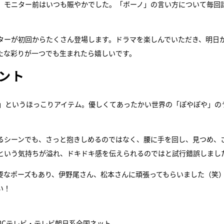
、モニター前はいつも賑やかでした。「ボーノ」の言い方について毎回
ターが初回からたくさん登場します。ドラマを楽しんでいただき、明日
たな彩りが一つでも生まれたら嬉しいです。
ント
当」というほっこりアイテム。優しくてあったかい世界の「ぽやぽや」の
るシーンでも、さっと抱きしめるのではなく、腰に手を回し、見つめ、
という気持ちが溢れ、ドキドキ感を伝えられるのではと試行錯誤しまし
要なポーズもあり、伊野尾さん、松本さんに頑張ってもらいました（笑
い！
ABCテレビ・テレビ朝日系全国ネット