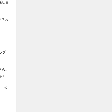
話し合
からお
ラブ
さらに
た！
） そ