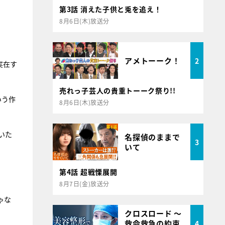
第3話 消えた子供と兎を追え！
8月6日(木)放送分
アメトーーク！
2
実在す
売れっ子芸人の貴重トーーク祭り!!
いう作
8月6日(木)放送分
いた
名探偵のままで
3
いて
第4話 超戦慄展開
8月7日(金)放送分
ゃな
クロスロード ～
救命救急の約束
4