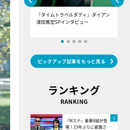
ぐ』＝LOV
『タイムトラベルダディ』ダイアン
『
香SPインタ
津田篤宏SPインタビュー
～
ピックアップ記事をもっと見る
ランキング
RANKING
1
『Mステ』豪華8組が登
場！23年ぶりに披露さ