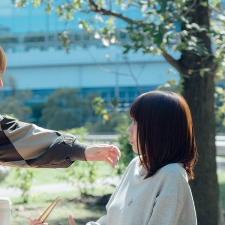
『アイ＝ラブ！げーみん
E齋藤樹愛羅＆佐々木舞
ビュー