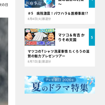
～
次の日
＃5 病院激震！パワハラ＆医療事故!?
8月4日(火)放送分
マツコ＆有吉 か
5
りそめ天国
マツコのTシャツ洗濯事情 たくろうの滋
賀の魅力プレゼンツアー
8月7日(金)放送分