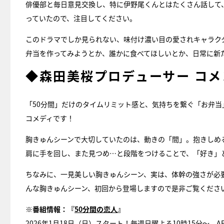
俳優部と毎日意見交換し、特に伊野尾くんとはたくさん話して
っていたので、注目してください。
このドラマでしか見られない、味付け濃い目の愛されキャラク
弁当を作ってみようとか、誰かに食べてほしいとか、日常に新
◆森田美桜プロデューサー コメ
「50分間」だけのタイムリミット感と、気持ちを繋ぐ「お弁
コメディです！
胸きゅんシーンで大切していたのは、動きの「間」。抱きしめ
肩に手を回し、また見つめ…と段階をつけることで、「好き」
ちなみに、一見美しい胸きゅんシーン、実は、体幹の強さが必
んな胸きゅんシーン、初回から登場しますので是非ご覧くださ
※番組情報：『
50分間の恋人
』
2026年1月18日（日）スタート！毎週日曜よる10時15分～、