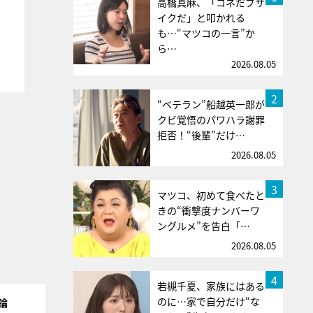
高橋真麻、「コネだブサ
イクだ」と叩かれる
も…“マツコの一言”か
ら…
2026.08.05
2
“ベテラン”船越英一郎が
クビ覚悟のパワハラ謝罪
拒否！“後輩”だけ…
2026.08.05
3
マツコ、初めて食べたと
きの“衝撃度ナンバーワ
ングルメ”を告白「…
2026.08.05
4
若槻千夏、家族にはある
のに…家で自分だけ“な
論