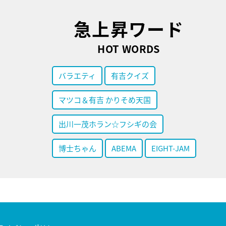
急上昇ワード
HOT WORDS
バラエティ
有吉クイズ
マツコ＆有吉 かりそめ天国
出川一茂ホラン☆フシギの会
博士ちゃん
ABEMA
EIGHT-JAM