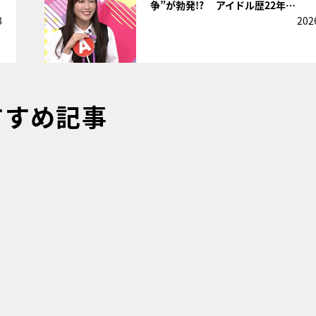
争”が勃発!? アイドル歴22年…
8
202
すすめ記事