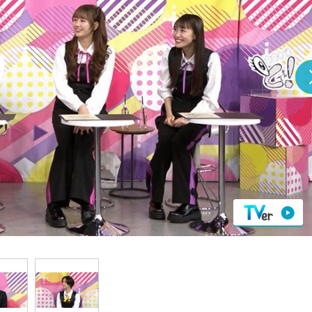
『アイ＝ラブ！げーみん
E齋藤樹愛羅＆佐々木舞
ビュー