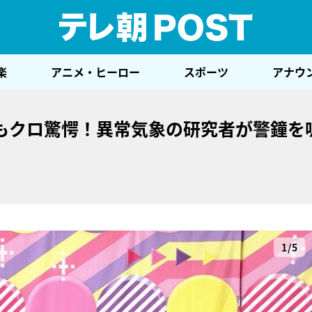
テレ
楽
アニメ・ヒーロー
スポーツ
アナウ
もクロ驚愕！異常気象の研究者が警鐘を
1/5