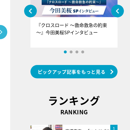
ぐ』＝LOV
『クロスロード ～救命救急の約束
『
香SPインタ
～』今田美桜SPインタビュー
ロ
ン
ピックアップ記事をもっと見る
ランキング
RANKING
1