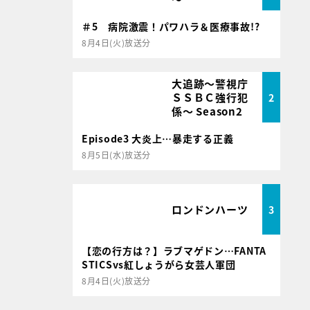
＃5 病院激震！パワハラ＆医療事故!?
8月4日(火)放送分
大追跡～警視庁
ＳＳＢＣ強行犯
2
係～ Season2
Episode3 大炎上…暴走する正義
8月5日(水)放送分
ロンドンハーツ
3
【恋の行方は？】ラブマゲドン…FANTA
STICSvs紅しょうがら女芸人軍団
8月4日(火)放送分