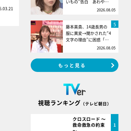
いもの”告白 あわや…
6.03.21
2026.08.05
5
藤本美貴、14歳長男の
服に異変→聞かされた“4
文字の理由”に困惑「…
2026.08.05
もっと見る
視聴ランキング
（テレビ朝日）
クロスロード ～
救命救急の約束
1
～