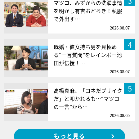
3
マツコ、みずからの洗濯事情
を明かし有吉おどろき！私服
で外出す…
2026.08.07
4
既婚・彼女持ち男を見極め
る“一言質問”をレインボー池
田が伝授！…
2026.08.07
5
高橋真麻、「コネだブサイク
だ」と叩かれるも…“マツコ
の一言”から…
2026.08.05
もっと見る