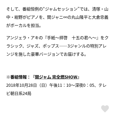
そして、番組恒例の“ジャムセッション”では、清塚・山
中・紺野がピアノを、関ジャニ∞の丸山隆平と大倉忠義
がボーカルを担当。
アンジェラ・アキの『手紙～拝啓 十五の君へ～』をク
ラシック、ジャズ、ポップス――3ジャンルの特別アレ
ンジを施した豪華バージョンでお届けする。
※番組情報：『
関ジャム 完全燃SHOW
』
2018年10月28日（日）午後11：10～深夜0：05、テレ
ビ朝日系24局
ス