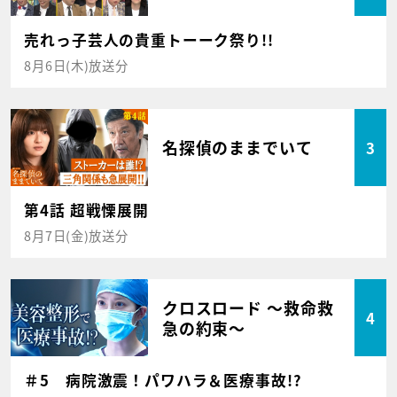
売れっ子芸人の貴重トーーク祭り!!
8月6日(木)放送分
名探偵のままでいて
3
第4話 超戦慄展開
8月7日(金)放送分
クロスロード ～救命救
4
急の約束～
＃5 病院激震！パワハラ＆医療事故!?