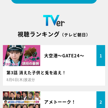
視聴ランキング
（テレビ朝日）
大空港～GATE24～
1
第3話 消えた子供と兎を追え！
8月6日(木)放送分
アメトーーク！
2