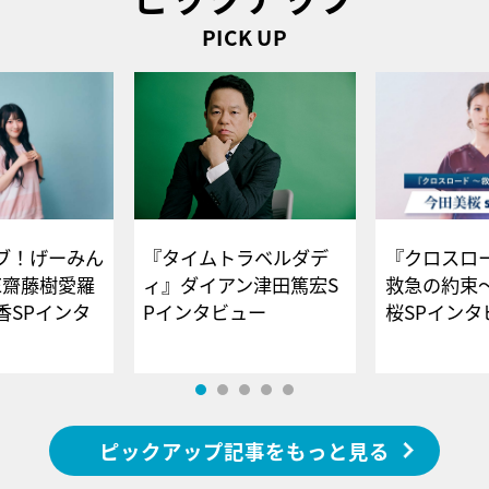
PICK UP
ブ！げーみん
『タイムトラベルダデ
『クロスロー
E齋藤樹愛羅
ィ』ダイアン津田篤宏S
救急の約束
香SPインタ
Pインタビュー
桜SPイ
ピックアップ記事をもっと見る