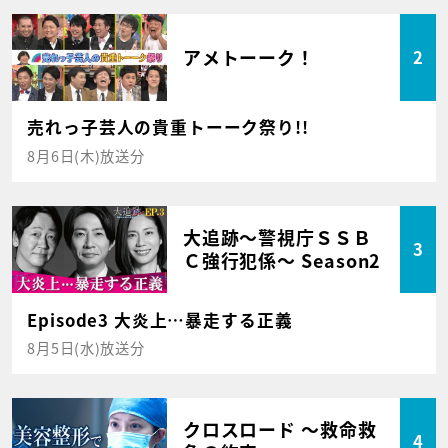
アメトーーク！
2
売れっ子芸人の貴重トーーク祭り!!
8月6日(木)放送分
大追跡～警視庁ＳＳＢ
3
Ｃ強行犯係～ Season2
Episode3 大炎上…暴走する正義
8月5日(水)放送分
クロスロード ～救命救
4