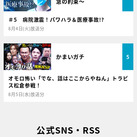
急の約束～
＃5 病院激震！パワハラ＆医療事故!?
8月4日(火)放送分
かまいガチ
5
オモロ怖い「でな、話はここからやねん」トラビ
ス松倉参戦！
8月5日(水)放送分
公式SNS・RSS