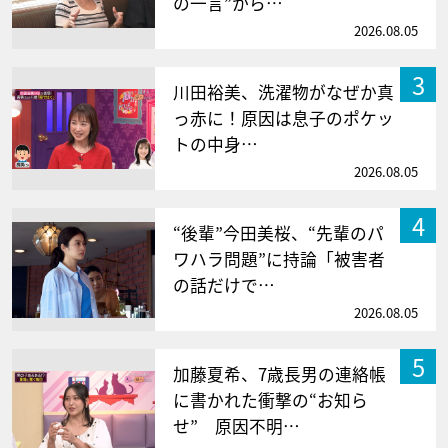
の一言”から…
2026.08.05
3
川田裕美、洗濯物がなぜか真
っ赤に！原因は息子のポケッ
トの中身…
2026.08.05
4
“後輩”今田美桜、“先輩のパ
ワハラ問題”に持論「被害者
の話だけで…
2026.08.05
5
加藤夏希、7歳長男の連絡帳
に書かれた衝撃の“お知ら
せ” 原因不明…