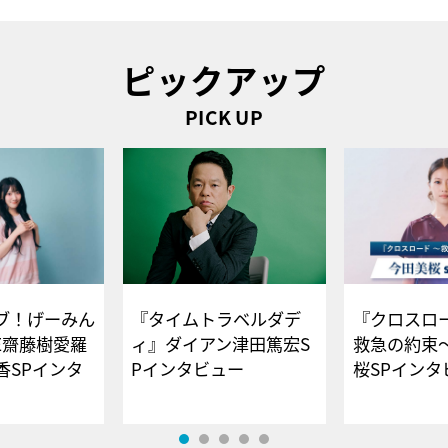
ピックアップ
PICK UP
ブ！げーみん
『タイムトラベルダデ
『クロスロー
E齋藤樹愛羅
ィ』ダイアン津田篤宏S
救急の約束
香SPインタ
Pインタビュー
桜SPイ