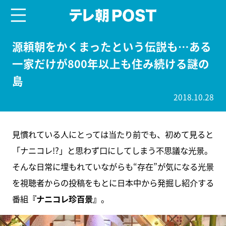
menu
テレ朝POST
源頼朝をかくまったという伝説も…ある
一家だけが800年以上も住み続ける謎の
島
2018.10.28
見慣れている人にとっては当たり前でも、初めて見ると
「ナニコレ!?」と思わず口にしてしまう不思議な光景。
そんな日常に埋もれていながらも“存在”が気になる光景
を視聴者からの投稿をもとに日本中から発掘し紹介する
番組
『ナニコレ珍百景』
。