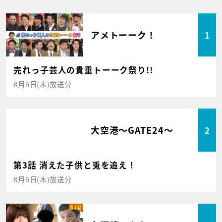
アメトーーク！
1
売れっ子芸人の貴重トーーク祭り!!
8月6日(木)放送分
大空港～GATE24～
2
第3話 消えた子供と兎を追え！
8月6日(木)放送分