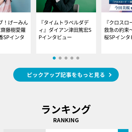
ブ！げーみん
『タイムトラベルダデ
『クロスロー
E齋藤樹愛羅
ィ』ダイアン津田篤宏S
救急の約束
香SPインタ
Pインタビュー
桜SPイ
ピックアップ記事をもっと見る
ランキング
RANKING