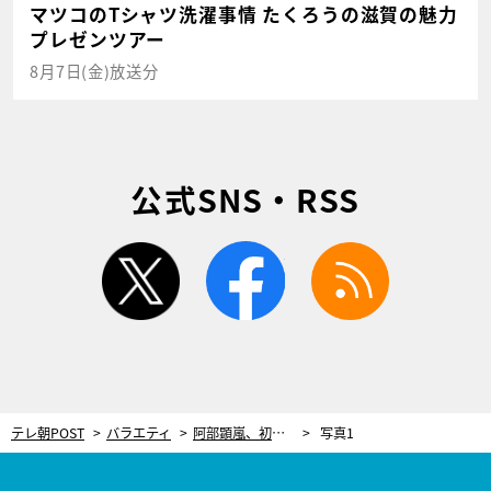
マツコのTシャツ洗濯事情 たくろうの滋賀の魅力
プレゼンツアー
8月7日(金)放送分
公式SNS・RSS
twitter
facebook
rss
テレ朝POST
バラエティ
阿部顕嵐、初冠番組『アランタウン』独占配信！9年ぶり共演の親友・岩橋玄樹が初回ゲスト
写真1