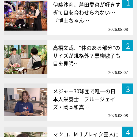
1
伊藤沙莉、芦田愛菜が好きす
ぎて目を合わせられない…
『博士ちゃん…
2026.08.08
2
高橋文哉、“体のある部分”の
サイズが規格外？黒柳徹子も
目を見張…
2026.08.07
3
メジャー30球団で唯一の日
本人栄養士 ブルージェイ
ズ・岡本和真…
2026.08.08
4
マツコ、M-1ブレイク芸人に