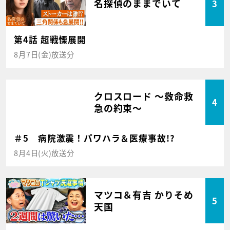
名探偵のままでいて
3
第4話 超戦慄展開
8月7日(金)放送分
クロスロード ～救命救
4
急の約束～
＃5 病院激震！パワハラ＆医療事故!?
8月4日(火)放送分
マツコ＆有吉 かりそめ
5
天国