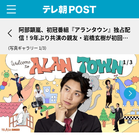
menu
テレ朝POST
阿部顕嵐、初冠番組『アランタウン』独占配
信！9年ぶり共演の親友・岩橋玄樹が初回ゲ
スト
（写真ギャラリー 1/3）
1/3