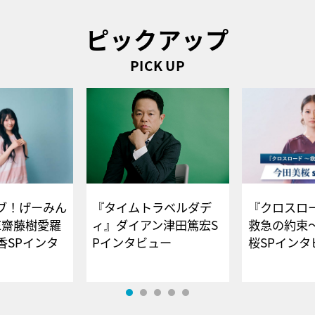
ピックアップ
PICK UP
ブ！げーみん
『タイムトラベルダデ
『クロスロー
E齋藤樹愛羅
ィ』ダイアン津田篤宏S
救急の約束
香SPインタ
Pインタビュー
桜SPイ