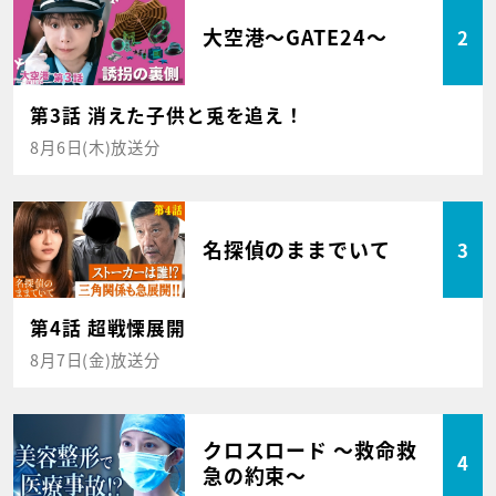
大空港～GATE24～
2
第3話 消えた子供と兎を追え！
8月6日(木)放送分
名探偵のままでいて
3
第4話 超戦慄展開
8月7日(金)放送分
クロスロード ～救命救
4
急の約束～