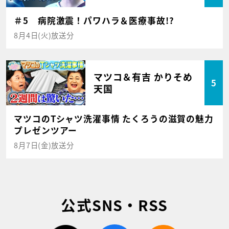
＃5 病院激震！パワハラ＆医療事故!?
8月4日(火)放送分
マツコ＆有吉 かりそめ
5
天国
マツコのTシャツ洗濯事情 たくろうの滋賀の魅力
プレゼンツアー
8月7日(金)放送分
公式SNS・RSS
twitter
facebook
rss