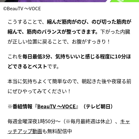
©BeauTV ～VOCE
こうすることで、
縮んだ筋肉がのび、のび切った筋肉が
縮んで、筋肉のバランスが整ってきます。
下がった内臓
が正しい位置に戻ることで、お腹がすっきり！
これを
毎日最低3分、気持ちいいと感じる程度に10分ほ
どできるとベスト
です。
本当に気持ちよくて簡単なので、朝起きた後や夜寝る前
にぜひやってみてください！
※番組情報『
BeauTV ～VOCE
』（テレビ朝日）
毎週金曜深夜1時50分～（※毎月最終週は休止）、
キャ
ッチアップ動画
も無料配信中