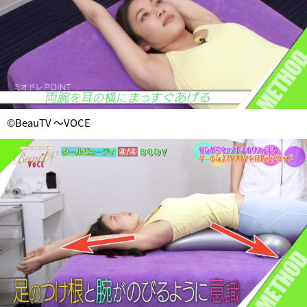
©BeauTV ～VOCE