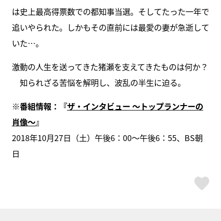
は史上最高得票数での都知事当選。そしてたった一年で
追いやられた。しかもその直前には最愛の妻が急逝して
いた…。
激動の人生を送ってきた猪瀬を支えてきたものは何か？
知られざる苦悩を解明し、波乱の半生に迫る。
※番組情報：『
ザ・インタビュー ～トップランナーの
肖像～
』
2018年10月27日（土）午後6：00～午後6：55、BS朝
日
ス