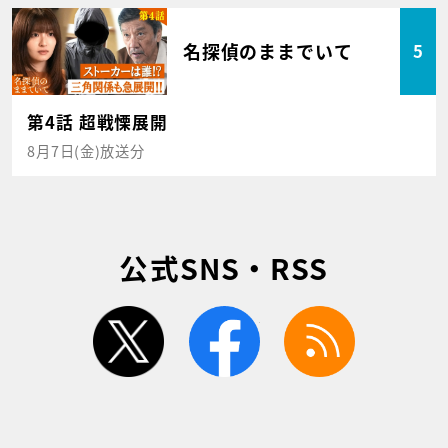
名探偵のままでいて
5
第4話 超戦慄展開
8月7日(金)放送分
公式SNS・RSS
twitter
facebook
rss