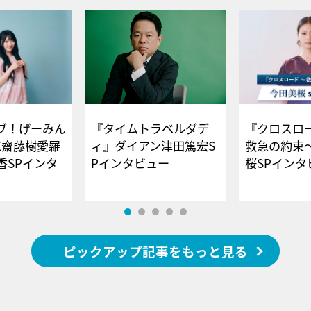
ブ！げーみん
『タイムトラベルダデ
『クロスロー
E齋藤樹愛羅
ィ』ダイアン津田篤宏S
救急の約束
香SPインタ
Pインタビュー
桜SPイ
ピックアップ記事をもっと見る