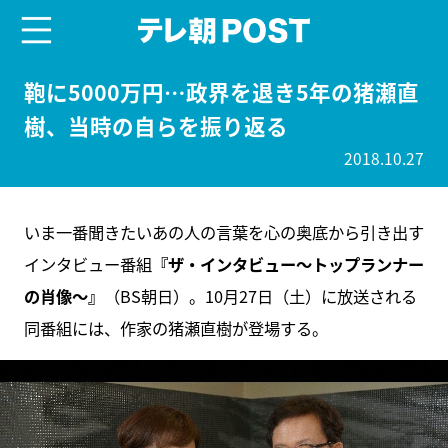
menu
テレ朝POST
鞄に5000万円…政界を退き5年の猪瀬直
樹、当時の自らを振り返る
2018.10.27
いま一番聞きたいあの人の言葉を心の奥底から引き出す
インタビュー番組
『ザ・インタビュー～トップランナー
の肖像～』
（BS朝日）。10月27日（土）に放送される
同番組には、作家の猪瀬直樹が登場する。