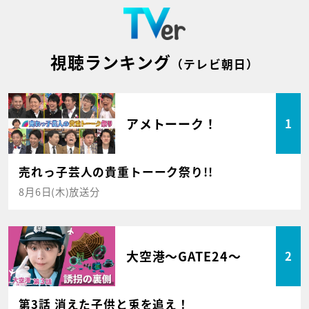
視聴ランキング
（テレビ朝日）
アメトーーク！
1
売れっ子芸人の貴重トーーク祭り!!
8月6日(木)放送分
大空港～GATE24～
2
第3話 消えた子供と兎を追え！