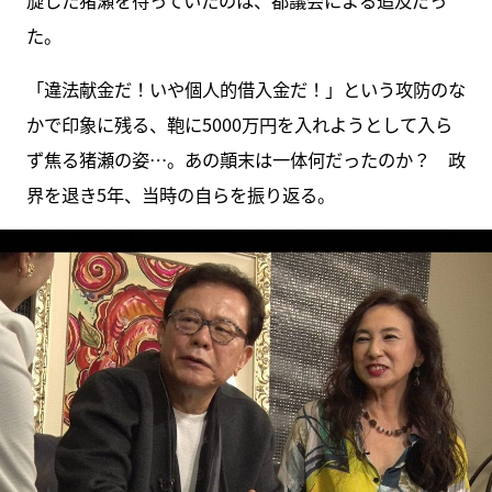
旋した猪瀬を待っていたのは、都議会による追及だっ
た。
「違法献金だ！いや個人的借入金だ！」という攻防のな
かで印象に残る、鞄に5000万円を入れようとして入ら
ず焦る猪瀬の姿…。あの顛末は一体何だったのか？ 政
界を退き5年、当時の自らを振り返る。