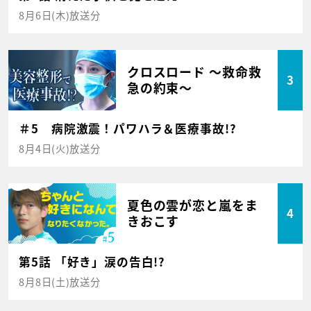
8月6日(木)放送分
クロスロード ～救命救
3
急の約束～
＃5 病院激震！パワハラ＆医療事故!?
8月4日(火)放送分
夏色の雲が恋と嵐をま
4
きおこす
第5話 「好き」涙の告白!?
8月8日(土)放送分