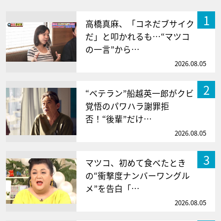
1
高橋真麻、「コネだブサイク
だ」と叩かれるも…“マツコ
の一言”から…
2026.08.05
2
“ベテラン”船越英一郎がクビ
覚悟のパワハラ謝罪拒
否！“後輩”だけ…
2026.08.05
3
マツコ、初めて食べたとき
の“衝撃度ナンバーワングル
メ”を告白「…
2026.08.05