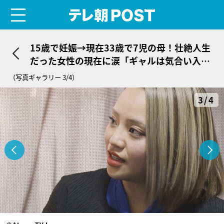
menu
テレ朝POST
15歳で妊娠→現在33歳で7児の母！壮絶人生
だった女性の現在に涙「ギャルは気合い入っ
てるんですよ」
（写真ギャラリー 3/4）
3/4