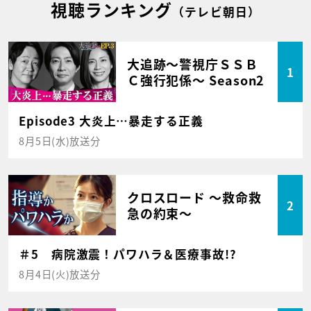
視聴ランキング
（テレビ朝日）
大追跡～警視庁ＳＳＢ
1
Ｃ強行犯係～ Season2
Episode3 大炎上…暴走する正義
8月5日(水)放送分
クロスロード ～救命救
2
急の約束～
＃5 病院激震！パワハラ＆医療事故!?
8月4日(火)放送分