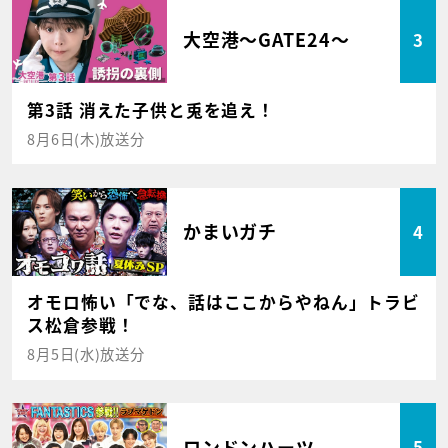
大空港～GATE24～
3
第3話 消えた子供と兎を追え！
8月6日(木)放送分
かまいガチ
4
オモロ怖い「でな、話はここからやねん」トラビ
ス松倉参戦！
8月5日(水)放送分
ロンドンハーツ
5