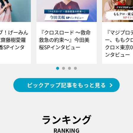
ブ！げーみん
『クロスロード ～救命
『マジプロ
E齋藤樹愛羅
救急の約束～』今田美
ー、ももク
香SPインタ
桜SPインタビュー
クロ×東京0
ンタビュー
ピックアップ記事をもっと見る
ランキング
RANKING