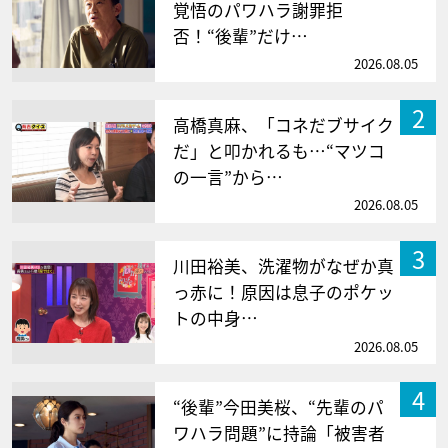
覚悟のパワハラ謝罪拒
否！“後輩”だけ…
2026.08.05
2
高橋真麻、「コネだブサイク
だ」と叩かれるも…“マツコ
の一言”から…
2026.08.05
3
川田裕美、洗濯物がなぜか真
っ赤に！原因は息子のポケッ
トの中身…
2026.08.05
4
“後輩”今田美桜、“先輩のパ
ワハラ問題”に持論「被害者