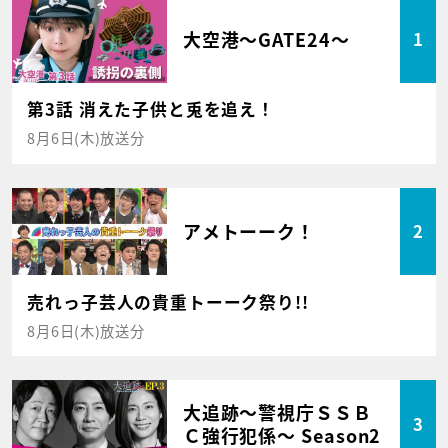
大空港～GATE24～
1
第3話 消えた子供と兎を追え！
8月6日(木)放送分
アメトーーク！
2
売れっ子芸人の貴重トーーク祭り!!
8月6日(木)放送分
大追跡～警視庁ＳＳＢ
3
Ｃ強行犯係～ Season2