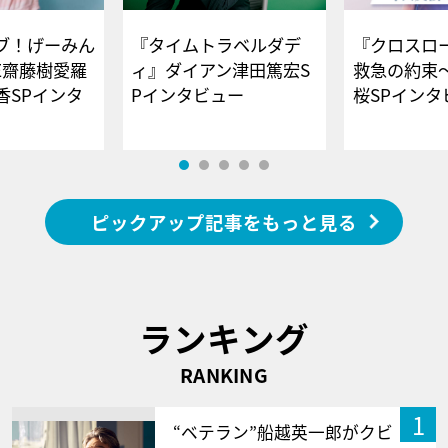
ブ！げーみん
『タイムトラベルダデ
『クロスロー
E齋藤樹愛羅
ィ』ダイアン津田篤宏S
救急の約束
香SPインタ
Pインタビュー
桜SPイ
ピックアップ記事をもっと見る
ランキング
RANKING
1
“ベテラン”船越英一郎がクビ