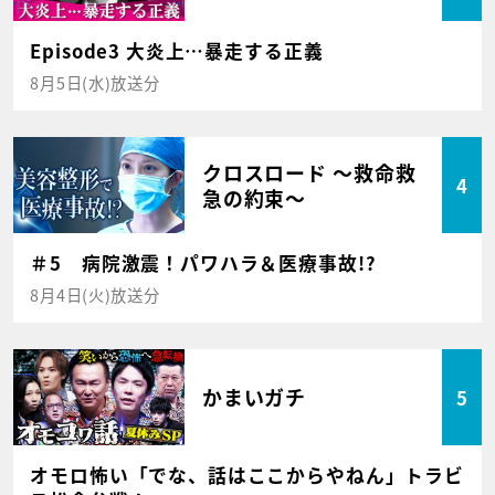
Episode3 大炎上…暴走する正義
8月5日(水)放送分
クロスロード ～救命救
4
急の約束～
＃5 病院激震！パワハラ＆医療事故!?
8月4日(火)放送分
かまいガチ
5
オモロ怖い「でな、話はここからやねん」トラビ