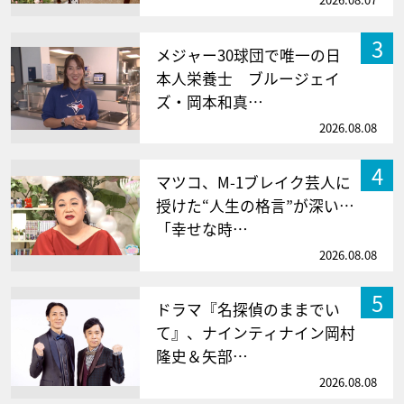
3
メジャー30球団で唯一の日
本人栄養士 ブルージェイ
ズ・岡本和真…
2026.08.08
4
マツコ、M-1ブレイク芸人に
授けた“人生の格言”が深い…
「幸せな時…
2026.08.08
5
ドラマ『名探偵のままでい
て』、ナインティナイン岡村
隆史＆矢部…
2026.08.08