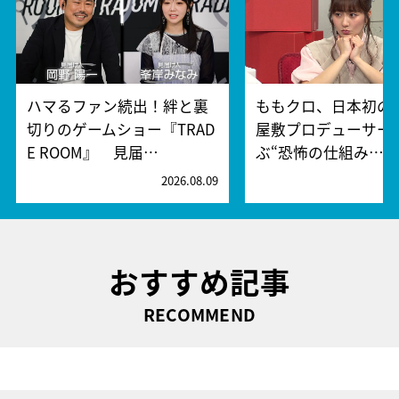
ハマるファン続出！絆と裏
ももクロ、日本初の
切りのゲームショー『TRAD
屋敷プロデューサー
E ROOM』 見届…
ぶ“恐怖の仕組み…
2026.08.09
2
おすすめ記事
RECOMMEND