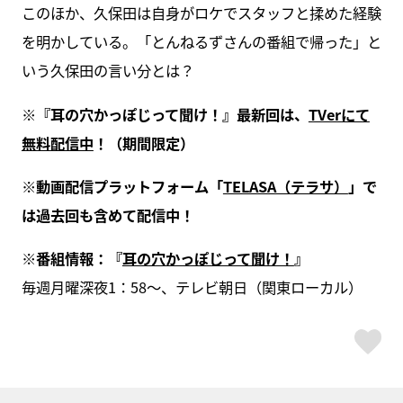
このほか、久保田は自身がロケでスタッフと揉めた経験
を明かしている。「とんねるずさんの番組で帰った」と
いう久保田の言い分とは？
※『耳の穴かっぽじって聞け！』最新回は、
TVerにて
無料配信中
！（期間限定）
※動画配信プラットフォーム「
TELASA（テラサ）
」で
は過去回も含めて配信中！
※番組情報：『
耳の穴かっぽじって聞け！
』
毎週月曜深夜1：58～、テレビ朝日（関東ローカル）
ス