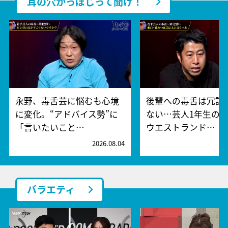
耳の穴かっぽじって聞け！
永野、毒舌芸に悩むも心境
後輩への毒舌は冗談
に変化。“アドバイス勢”に
ない…芸人1年生の“
「言いたいこと…
ウエストランド…
2026.08.04
2
バラエティ