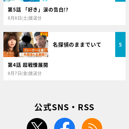
第5話 「好き」涙の告白!?
8月8日(土)放送分
名探偵のままでいて
5
第4話 超戦慄展開
8月7日(金)放送分
公式SNS・RSS
twitter
facebook
rss