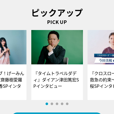
ピックアップ
PICK UP
ブ！げーみん
『タイムトラベルダデ
『クロスロー
E齋藤樹愛羅
ィ』ダイアン津田篤宏S
救急の約束
香SPインタ
Pインタビュー
桜SPイ