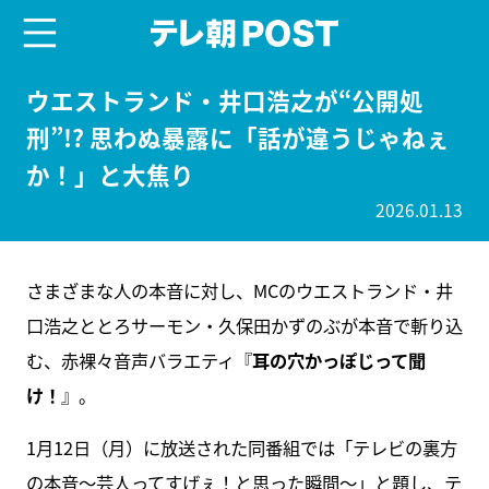
menu
テレ朝POST
ウエストランド・井口浩之が“公開処
刑”!? 思わぬ暴露に「話が違うじゃねぇ
か！」と大焦り
2026.01.13
さまざまな人の本音に対し、MCのウエストランド・井
口浩之ととろサーモン・久保田かずのぶが本音で斬り込
む、赤裸々音声バラエティ『
耳の穴かっぽじって聞
け！
』。
1月12日（月）に放送された同番組では「テレビの裏方
の本音～芸人ってすげぇ！と思った瞬間～」と題し、テ