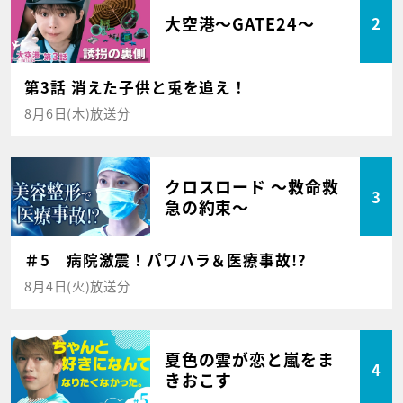
大空港～GATE24～
2
第3話 消えた子供と兎を追え！
8月6日(木)放送分
クロスロード ～救命救
3
急の約束～
＃5 病院激震！パワハラ＆医療事故!?
8月4日(火)放送分
夏色の雲が恋と嵐をま
4
きおこす