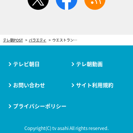
テレ朝POST
バラエティ
ウエストランド・井口浩之が“公開処刑”!? 思わぬ暴露に「話が違うじゃねぇか！」と大焦り
テレビ朝日
テレ朝動画
お問い合わせ
サイト利用規約
プライバシーポリシー
Copyright(C) tv asahi All rights reserved.