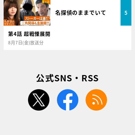
名探偵のままでいて
5
第4話 超戦慄展開
8月7日(金)放送分
公式SNS・RSS
twitter
facebook
rss