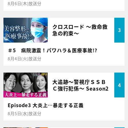
8月6日(木)放送分
クロスロード ～救命救
3
急の約束～
＃5 病院激震！パワハラ＆医療事故!?
8月4日(火)放送分
大追跡～警視庁ＳＳＢ
4
Ｃ強行犯係～ Season2
Episode3 大炎上…暴走する正義
8月5日(水)放送分