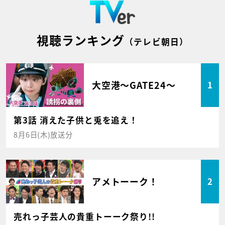
視聴ランキング
（テレビ朝日）
大空港～GATE24～
1
第3話 消えた子供と兎を追え！
8月6日(木)放送分
アメトーーク！
2
売れっ子芸人の貴重トーーク祭り!!