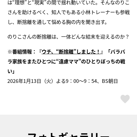
は“理想”と“現実”の間で揺れ動いていた。そんなのりこ
さんを助けるべく、知人でもある小林トレーナーも参戦
し、断捨離を通して悩める胸の内を聞き出す。
のりこさんの断捨離は、一体どんな結末を迎えるのか？
※番組情報：『
ウチ、“断捨離”しました！
』「バラバ
ラ家族をまたひとつに“遠慮ママ”のひとりぼっちの戦
い」
2026年1月13日（火）よる9：00～9：54、BS朝日
ス
フォトギャラリー