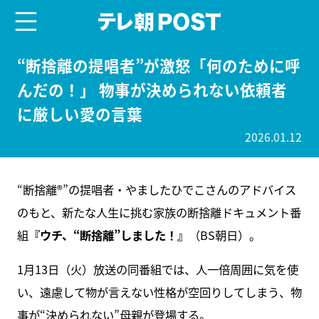
menu
テレ朝POST
“断捨離の提唱者”が激怒「何のために呼
んだの！」 物事が決められない依頼者
に厳しい愛の言葉
2026.01.12
“断捨離®”の提唱者・やましたひでこさんのアドバイス
のもと、新たな人生に挑む家族の断捨離ドキュメント番
組
『ウチ、“断捨離”しました！』
（BS朝日）。
1月13日（火）放送の同番組では、人一倍周囲に気を使
い、遠慮して物が言えない性格が空回りしてしまう、物
事が“決められない”母親が登場する。