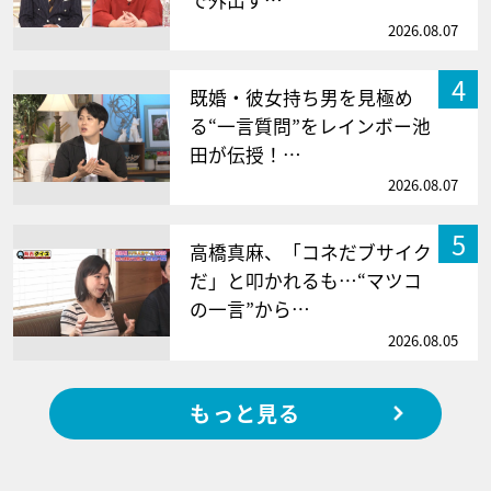
で外出す…
2026.08.07
4
既婚・彼女持ち男を見極め
る“一言質問”をレインボー池
田が伝授！…
2026.08.07
5
高橋真麻、「コネだブサイク
だ」と叩かれるも…“マツコ
の一言”から…
2026.08.05
もっと見る