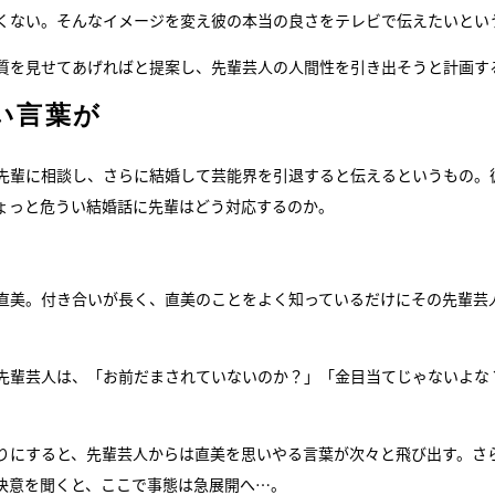
くない。そんなイメージを変え彼の本当の良さをテレビで伝えたいとい
質を見せてあげればと提案し、先輩芸人の人間性を引き出そうと計画す
い言葉が
先輩に相談し、さらに結婚して芸能界を引退すると伝えるというもの。
ょっと危うい結婚話に先輩はどう対応するのか。
直美。付き合いが長く、直美のことをよく知っているだけにその先輩芸
先輩芸人は、「お前だまされていないのか？」「金目当てじゃないよな
りにすると、先輩芸人からは直美を思いやる言葉が次々と飛び出す。さ
決意を聞くと、ここで事態は急展開へ…。