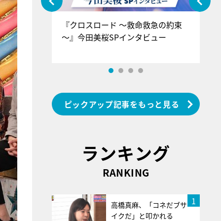
ぐ』＝LOV
『クロスロード ～救命救急の約束
『
香SPインタ
～』今田美桜SPインタビュー
ロ
ン
ピックアップ記事をもっと見る
ランキング
RANKING
1
高橋真麻、「コネだブサ
イクだ」と叩かれる