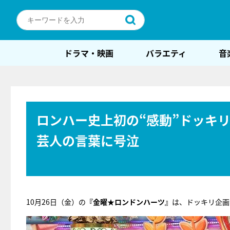
ドラマ・映画
バラエティ
音
ロンハー史上初の“感動”ドッキ
芸人の言葉に号泣
10月26日（金）の
『金曜★ロンドンハーツ』
は、ドッキリ企画