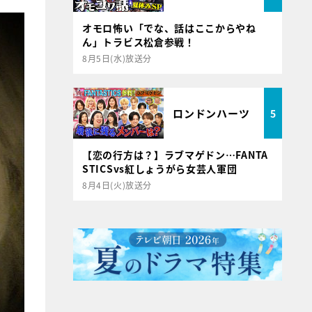
オモロ怖い「でな、話はここからやね
ん」トラビス松倉参戦！
8月5日(水)放送分
ロンドンハーツ
5
【恋の行方は？】ラブマゲドン…FANTA
STICSvs紅しょうがら女芸人軍団
8月4日(火)放送分