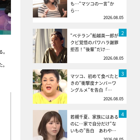
も…“マツコの一言”か
ら…
2026.08.05
2
“ベテラン”船越英一郎が
クビ覚悟のパワハラ謝罪
拒否！“後輩”だけ…
る。
2026.08.05
た。
3
マツコ、初めて食べたと
きの“衝撃度ナンバーワ
ングルメ”を告白「…
2026.08.05
4
若槻千夏、家族にはある
のに…家で自分だけ“な
いもの”告白 あわや…
2026.08.05