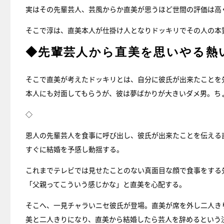
実はその先輩芸人、芸風からか直美が思うほど世間の評価は高
そこで淳は、直美本人が仕掛け人となりドッキリでその人の本
◆先輩芸人から直美を思いやる熱
そこで直美が考えたドッキリとは、自分に彼氏が出来たことを
本人にも対面してもらうが、彼は夢ばかりが大きいダメ男。ち
◇
恩人の先輩芸人を食事に呼び出し、彼氏が出来たことを伝える
すぐに結婚を予感し動揺する。
これまでテレビでは見せたことのない真面目な顔で食事をする
「父親ってこういう感じかな」と直美を心配する。
そこへ、一見チャラいニセ彼氏が登場。直美が席を外し二人き
美と二人きりになり、直美から結婚したら芸人を辞めるという