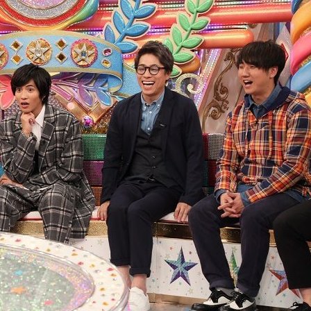
『アイ＝ラブ！げーみん
E齋藤樹愛羅＆佐々木舞
ビュー