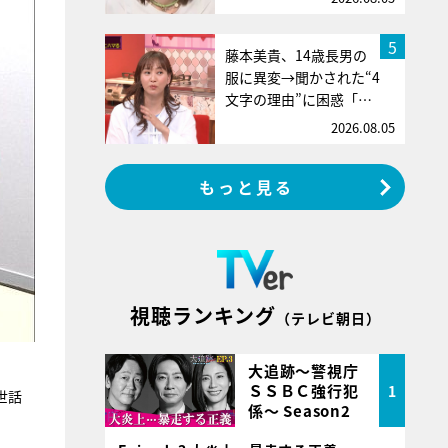
5
藤本美貴、14歳長男の
服に異変→聞かされた“4
文字の理由”に困惑「…
2026.08.05
もっと見る
視聴ランキング
（テレビ朝日）
大追跡～警視庁
ＳＳＢＣ強行犯
1
世話
係～ Season2