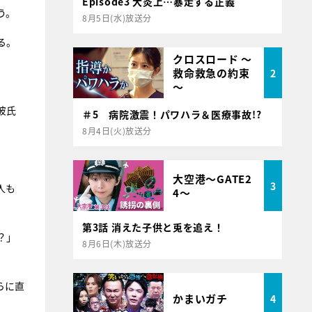
Episode3 大炎上…暴走する正義
う。
8月5日(水)放送分
る。
クロスロード ～
救命救急の約束
2
～
彼氏
＃5 病院激震！パワハラ＆医療事故!?
8月4日(火)放送分
大空港～GATE2
3
人も
4～
第3話 消えた子供と兎を追え！
？」
8月6日(木)放送分
らに直
かまいガチ
4