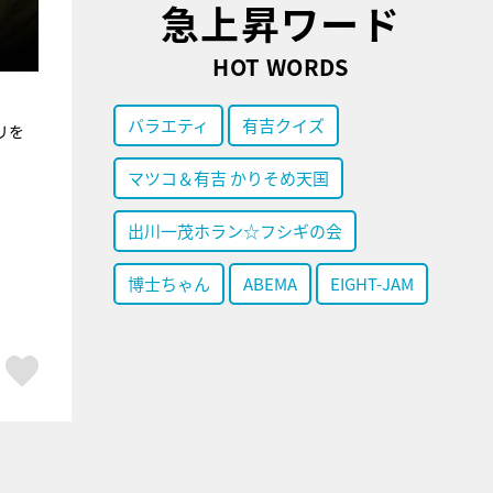
急上昇ワード
HOT WORDS
バラエティ
有吉クイズ
リを
マツコ＆有吉 かりそめ天国
出川一茂ホラン☆フシギの会
博士ちゃん
ABEMA
EIGHT-JAM
ア
はてブ
スキボタン