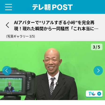
menu
テレ朝POST
AIアバターで“リアルすぎる小峠”を完全再
現！現れた瞬間から一同騒然「これ本当にA
I？」
（写真ギャラリー 3/5）
3/5