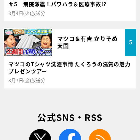
＃5 病院激震！パワハラ＆医療事故!?
8月4日(火)放送分
マツコ＆有吉 かりそめ
5
天国
マツコのTシャツ洗濯事情 たくろうの滋賀の魅力
プレゼンツアー
8月7日(金)放送分
公式SNS・RSS
twitter
facebook
rss