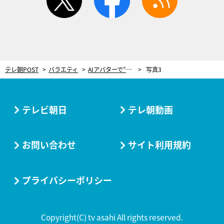
テレ朝POST
バラエティ
AIアバターで“リアルすぎる小峠”を完全再現！現れた瞬間から一同騒然「これ本当にAI？」
写真3
テレビ朝日
テレ朝動画
お問い合わせ
サイト利用規約
プライバシーポリシー
Copyright(C) tv asahi All rights reserved.