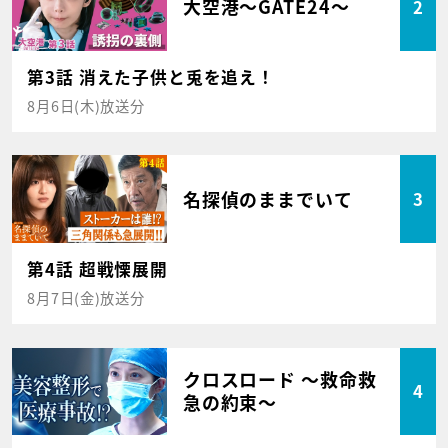
大空港～GATE24～
2
第3話 消えた子供と兎を追え！
8月6日(木)放送分
名探偵のままでいて
3
第4話 超戦慄展開
8月7日(金)放送分
クロスロード ～救命救
4
急の約束～