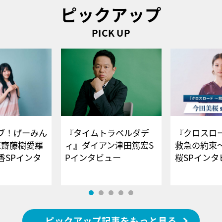
ピックアップ
PICK UP
ブ！げーみん
『タイムトラベルダデ
『クロスロー
E齋藤樹愛羅
ィ』ダイアン津田篤宏S
救急の約束
香SPインタ
Pインタビュー
桜SPイ
ピックアップ記事をもっと見る