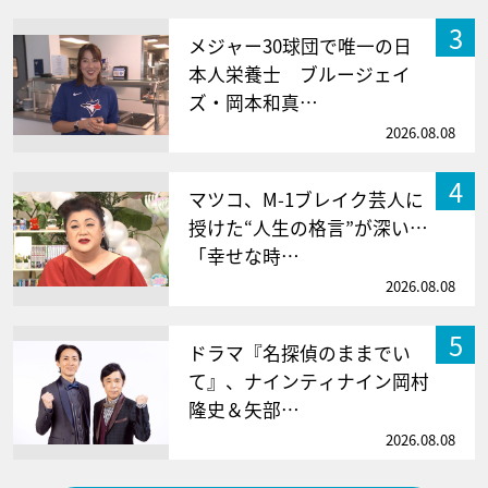
3
メジャー30球団で唯一の日
本人栄養士 ブルージェイ
ズ・岡本和真…
2026.08.08
4
マツコ、M-1ブレイク芸人に
授けた“人生の格言”が深い…
「幸せな時…
2026.08.08
5
ドラマ『名探偵のままでい
て』、ナインティナイン岡村
隆史＆矢部…
2026.08.08