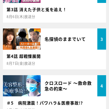
第3話 消えた子供と兎を追え！
8月6日(木)放送分
名探偵のままでいて
3
第4話 超戦慄展開
8月7日(金)放送分
クロスロード ～救命救
4
急の約束～
＃5 病院激震！パワハラ＆医療事故!?