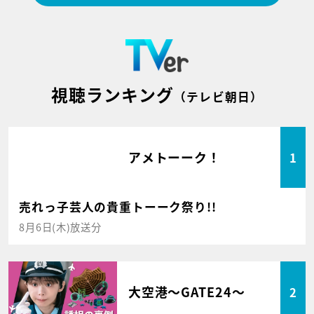
視聴ランキング
（テレビ朝日）
アメトーーク！
1
売れっ子芸人の貴重トーーク祭り!!
8月6日(木)放送分
大空港～GATE24～
2