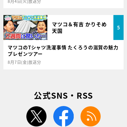
8月4日(火)放送分
マツコ＆有吉 かりそめ
5
天国
マツコのTシャツ洗濯事情 たくろうの滋賀の魅力
プレゼンツアー
8月7日(金)放送分
公式SNS・RSS
twitter
facebook
rss