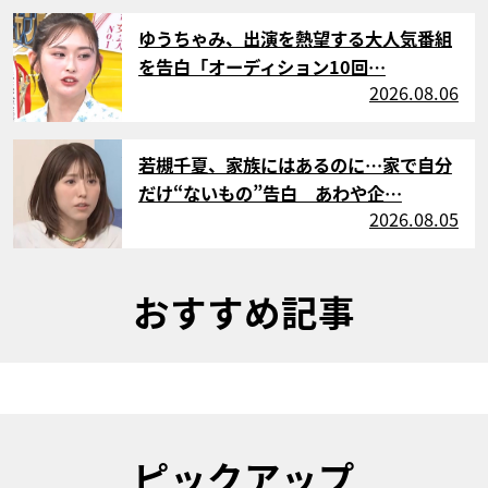
サムネイル
ゆうちゃみ、出演を熱望する大人気番組
を告白「オーディション10回…
2026.08.06
サムネイル
若槻千夏、家族にはあるのに…家で自分
だけ“ないもの”告白 あわや企…
2026.08.05
おすすめ記事
ピックアップ