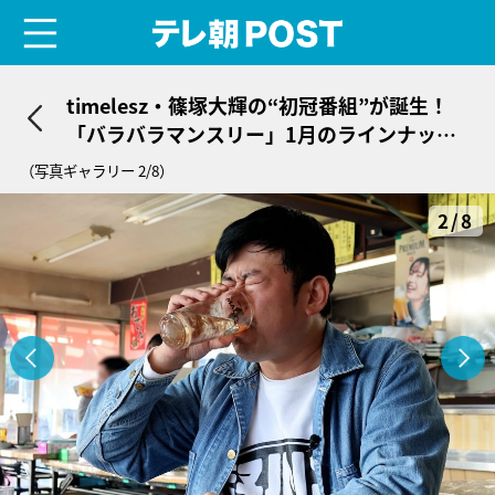
menu
テレ朝POST
timelesz・篠塚大輝の“初冠番組”が誕生！
「バラバラマンスリー」1月のラインナップ
解禁
（写真ギャラリー 2/8）
2/8