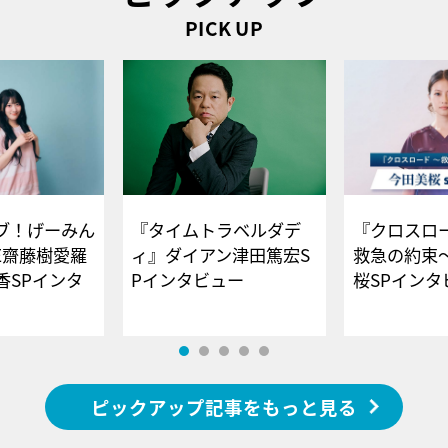
PICK UP
ブ！げーみん
『タイムトラベルダデ
『クロスロー
E齋藤樹愛羅
ィ』ダイアン津田篤宏S
救急の約束
香SPインタ
Pインタビュー
桜SPイ
ピックアップ記事をもっと見る