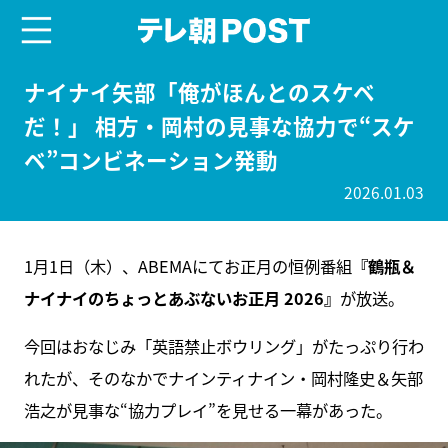
menu
テレ朝POST
ナイナイ矢部「俺がほんとのスケベ
だ！」 相方・岡村の見事な協力で“スケ
ベ”コンビネーション発動
2026.01.03
1月1日（木）、ABEMAにてお正月の恒例番組
『鶴瓶＆
ナイナイのちょっとあぶないお正月 2026』
が放送。
今回はおなじみ「英語禁止ボウリング」がたっぷり行わ
れたが、そのなかでナインティナイン・岡村隆史＆矢部
浩之が見事な“協力プレイ”を見せる一幕があった。