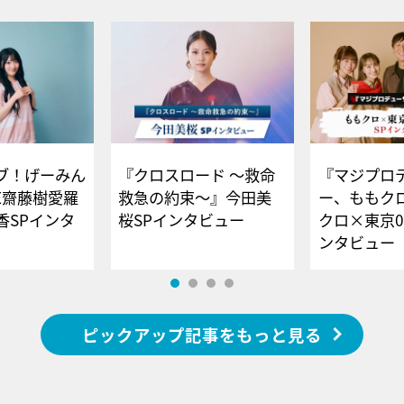
ブ！げーみん
『クロスロード ～救命
『マジプロ
E齋藤樹愛羅
救急の約束～』今田美
ー、ももク
香SPインタ
桜SPインタビュー
クロ×東京0
ンタビュー
ピックアップ記事をもっと見る