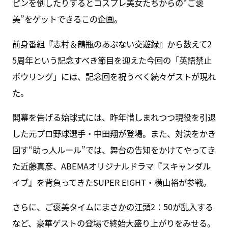
ピンを倒したりするとコスプレ美女たちからの“ご褒
美”をゲットできるこの企画。
前身番組『志村＆鶴瓶のあぶない交遊録』から数えて2
5周年という記念すべき節目を迎えた今回の「英語禁止
ボウリング」には、記念回を祝うべく続々ゲストが現れ
た。
開幕を告げる始球式には、昨年惜しまれつつ現役を引退
した元プロ野球選手・中田翔が登場。また、対決をかき
回す“助っ人ルール”では、舞台の告知をかけてやってき
た近藤真彦、ABEMAオリジナルドラマ『スキャンダル
イブ』を背負ってきたSUPER EIGHT・横山裕が参戦。
さらに、ご褒美タイムにまさかの江頭2：50が乱入する
など、豪華ゲストの登場で終始大盛り上がりをみせる。