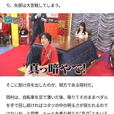
り、矢部は大苦戦してしまう。
そこに助け舟を出したのが、相方である岡村だ。
岡村は、自転車を足で漕いだ後、降りてそのままペダル
を手で回し続ければコタツの中の明るさが保たれるので
はないか、と提案。ルールを乗り越えた“盲点”ともいえ