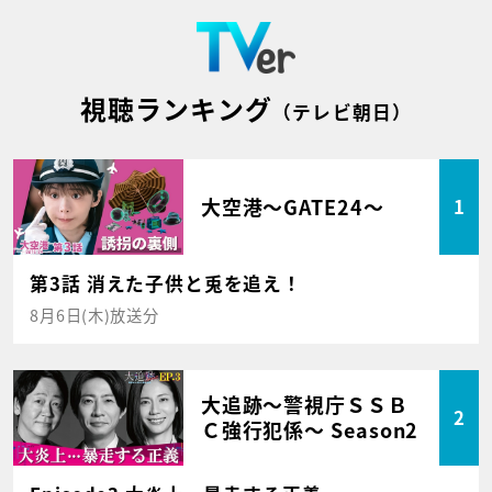
視聴ランキング
（テレビ朝日）
大空港～GATE24～
1
第3話 消えた子供と兎を追え！
8月6日(木)放送分
大追跡～警視庁ＳＳＢ
2
Ｃ強行犯係～ Season2