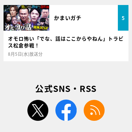
かまいガチ
5
オモロ怖い「でな、話はここからやねん」トラビ
ス松倉参戦！
8月5日(水)放送分
公式SNS・RSS
twitter
facebook
rss