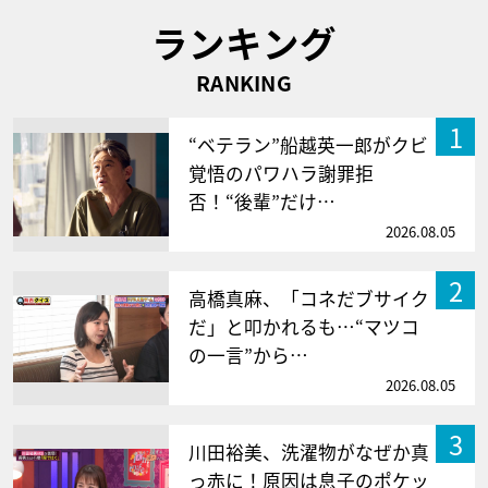
ランキング
RANKING
1
“ベテラン”船越英一郎がクビ
覚悟のパワハラ謝罪拒
否！“後輩”だけ…
2026.08.05
2
高橋真麻、「コネだブサイク
だ」と叩かれるも…“マツコ
の一言”から…
2026.08.05
3
川田裕美、洗濯物がなぜか真
っ赤に！原因は息子のポケッ