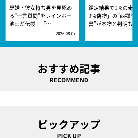
既婚・彼女持ち男を見極め
鑑定結果で1％の奇跡
る“一言質問”をレインボー
9％偽物」の“西郷隆
池田が伝授！「…
書”が本物と判明も…
2026.08.07
2
おすすめ記事
RECOMMEND
ピックアップ
PICK UP