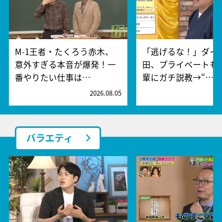
M-1王者・たくろう赤木、
「逃げるな！」ダイ
意外すぎる本音が爆発！一
田、プライベートも
番やりたい仕事は…
輩にガチ説教→“…
2026.08.05
2
バラエティ