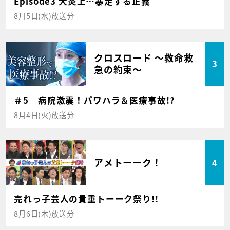
Episode3 大炎上…暴走する正義
8月5日(水)放送分
クロスロード ～救命救
3
急の約束～
＃5 病院激震！パワハラ＆医療事故!?
8月4日(火)放送分
アメトーーク！
4
売れっ子芸人の貴重トーーク祭り!!
8月6日(木)放送分