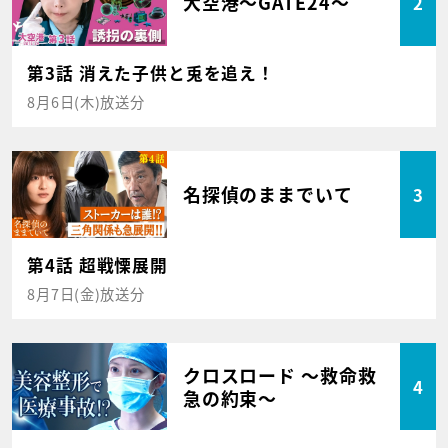
大空港～GATE24～
2
第3話 消えた子供と兎を追え！
8月6日(木)放送分
名探偵のままでいて
3
第4話 超戦慄展開
8月7日(金)放送分
クロスロード ～救命救
4
急の約束～