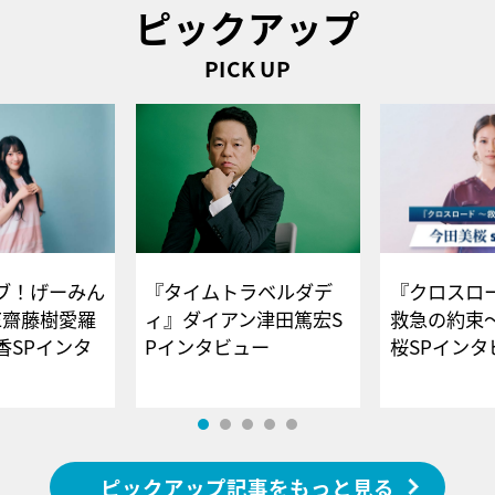
ピックアップ
PICK UP
ブ！げーみん
『タイムトラベルダデ
『クロスロー
E齋藤樹愛羅
ィ』ダイアン津田篤宏S
救急の約束
香SPインタ
Pインタビュー
桜SPイ
ピックアップ記事をもっと見る