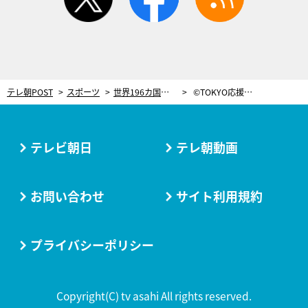
テレ朝POST
スポーツ
世界196カ国の着物、東京五輪開会式で披露へ 「各国のプラカード持つ人に着てほしい」
©TOKYO応援宣言
テレビ朝日
テレ朝動画
お問い合わせ
サイト利用規約
プライバシーポリシー
Copyright(C) tv asahi All rights reserved.