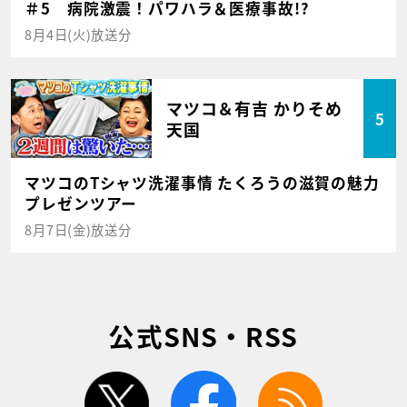
＃5 病院激震！パワハラ＆医療事故!?
8月4日(火)放送分
マツコ＆有吉 かりそめ
5
天国
マツコのTシャツ洗濯事情 たくろうの滋賀の魅力
プレゼンツアー
8月7日(金)放送分
公式SNS・RSS
twitter
facebook
rss