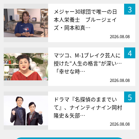
3
メジャー30球団で唯一の日
本人栄養士 ブルージェイ
ズ・岡本和真…
2026.08.08
4
マツコ、M-1ブレイク芸人に
授けた“人生の格言”が深い…
「幸せな時…
2026.08.08
5
ドラマ『名探偵のままでい
て』、ナインティナイン岡村
隆史＆矢部…
2026.08.08