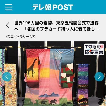
menu
テレ朝POST
世界196カ国の着物、東京五輪開会式で披露
へ 「各国のプラカード持つ人に着てほし
い」
（写真ギャラリー 2/7）
2/7