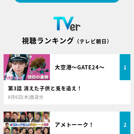
視聴ランキング
（テレビ朝日）
大空港～GATE24～
1
第3話 消えた子供と兎を追え！
8月6日(木)放送分
アメトーーク！
2