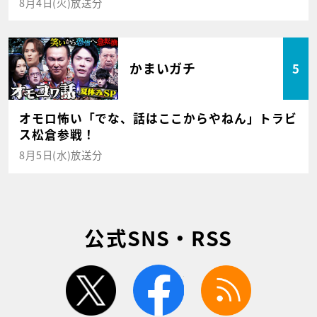
8月4日(火)放送分
かまいガチ
5
オモロ怖い「でな、話はここからやねん」トラビ
ス松倉参戦！
8月5日(水)放送分
公式SNS・RSS
twitter
facebook
rss