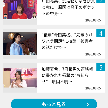
川田裕美、洗濯物がなぜか真
っ赤に！原因は息子のポケッ
トの中身…
2026.08.05
4
“後輩”今田美桜、“先輩のパ
ワハラ問題”に持論「被害者
の話だけで…
2026.08.05
5
加藤夏希、7歳長男の連絡帳
に書かれた衝撃の“お知ら
せ” 原因不明…
2026.08.05
もっと見る