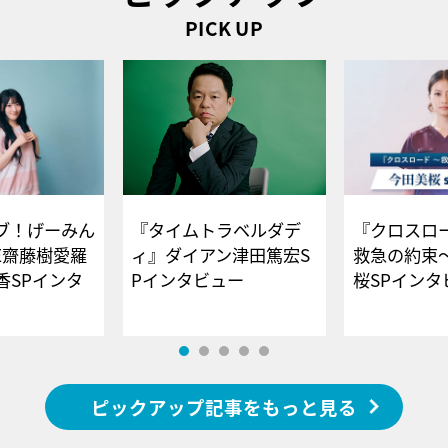
PICK UP
ブ！げーみん
『タイムトラベルダデ
『クロスロー
E齋藤樹愛羅
ィ』ダイアン津田篤宏S
救急の約束
香SPインタ
Pインタビュー
桜SPイ
ピックアップ記事をもっと見る