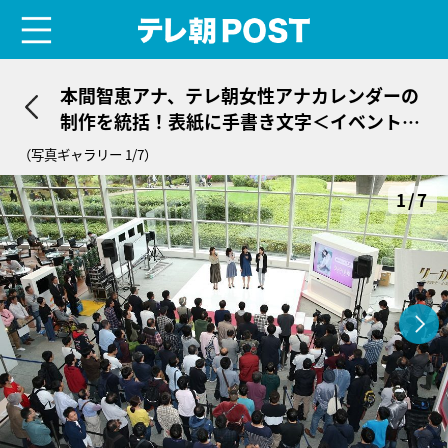
menu
テレ朝POST
本間智恵アナ、テレ朝女性アナカレンダーの
制作を統括！表紙に手書き文字＜イベントレ
ポ＞
（写真ギャラリー 1/7）
1/7