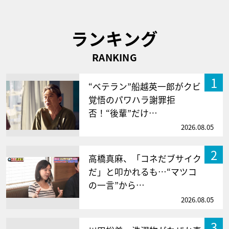
ランキング
RANKING
1
“ベテラン”船越英一郎がクビ
覚悟のパワハラ謝罪拒
否！“後輩”だけ…
2026.08.05
2
高橋真麻、「コネだブサイク
だ」と叩かれるも…“マツコ
の一言”から…
2026.08.05
3