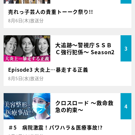
売れっ子芸人の貴重トーーク祭り!!
8月6日(木)放送分
大追跡～警視庁ＳＳＢ
3
Ｃ強行犯係～ Season2
Episode3 大炎上…暴走する正義
8月5日(水)放送分
クロスロード ～救命救
4
急の約束～
＃5 病院激震！パワハラ＆医療事故!?