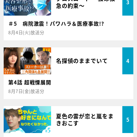
3
急の約束～
＃5 病院激震！パワハラ＆医療事故!?
8月4日(火)放送分
名探偵のままでいて
4
第4話 超戦慄展開
8月7日(金)放送分
夏色の雲が恋と嵐をま
5
きおこす