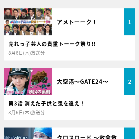
アメトーーク！
1
売れっ子芸人の貴重トーーク祭り!!
8月6日(木)放送分
大空港～GATE24～
2
第3話 消えた子供と兎を追え！
8月6日(木)放送分
クロスロード ～救命救