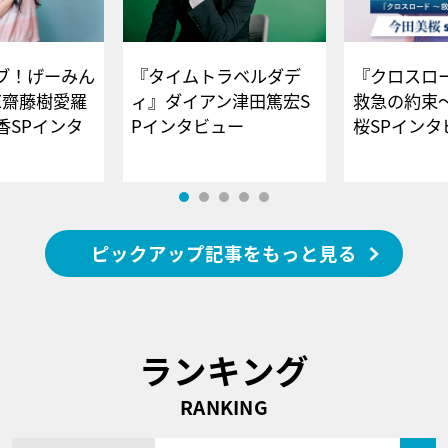
ブ！げーみん
『タイムトラベルダデ
『クロスロー
E齋藤樹愛羅
ィ』ダイアン津田篤宏S
救急の約束
香SPインタ
Pインタビュー
桜SPイ
ピックアップ記事をもっと見る
ランキング
RANKING