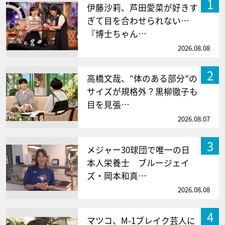
1
伊藤沙莉、芦田愛菜が好きす
ぎて目を合わせられない…
『博士ちゃん…
2026.08.08
2
高橋文哉、“体のある部分”の
サイズが規格外？黒柳徹子も
目を見張…
2026.08.07
3
メジャー30球団で唯一の日
本人栄養士 ブルージェイ
ズ・岡本和真…
2026.08.08
4
マツコ、M-1ブレイク芸人に