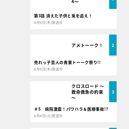
4～
第3話 消えた子供と兎を追え！
8月6日(木)放送分
アメトーーク！
2
売れっ子芸人の貴重トーーク祭り!!
8月6日(木)放送分
クロスロード ～
救命救急の約束
3
～
＃5 病院激震！パワハラ＆医療事故!?
8月4日(火)放送分