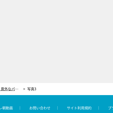
ダイアン津田の愛娘が番組に登場！意外なパパの一面見せ…相方ユースケとは喧嘩勃発も
写真3
レ朝動画
お問い合わせ
サイト利用規約
プ