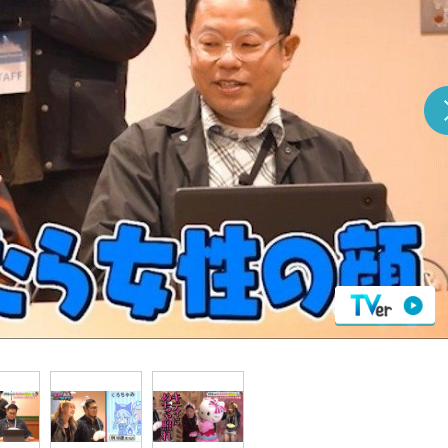
『アイ＝ラブ！げーみん
E齋藤樹愛羅＆佐々木舞
ビュー