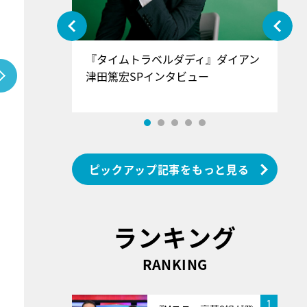
ぐ』＝LOV
『タイムトラベルダディ』ダイアン
『
香SPインタ
津田篤宏SPインタビュー
～
ピックアップ記事をもっと見る
ランキング
RANKING
1