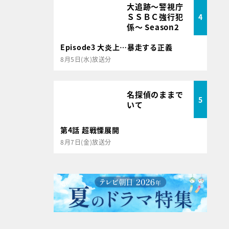
大追跡～警視庁
ＳＳＢＣ強行犯
4
係～ Season2
Episode3 大炎上…暴走する正義
8月5日(水)放送分
名探偵のままで
5
いて
第4話 超戦慄展開
8月7日(金)放送分