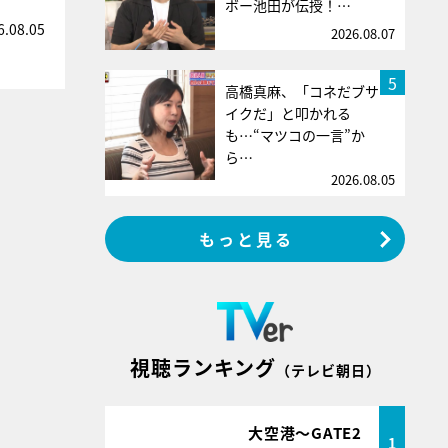
ボー池田が伝授！…
6.08.05
2026.08.07
5
高橋真麻、「コネだブサ
イクだ」と叩かれる
も…“マツコの一言”か
ら…
2026.08.05
もっと見る
視聴ランキング
（テレビ朝日）
大空港～GATE2
1