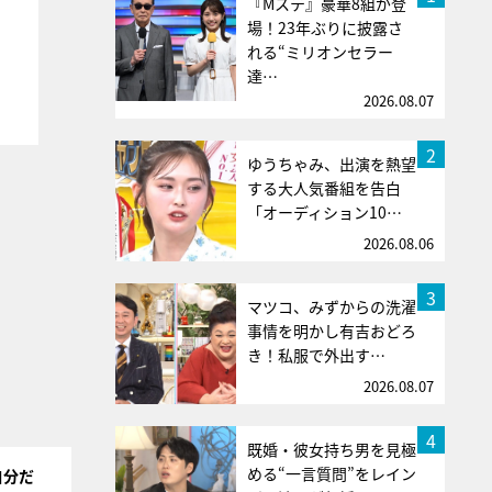
『Mステ』豪華8組が登
場！23年ぶりに披露さ
れる“ミリオンセラー
達…
2026.08.07
2
ゆうちゃみ、出演を熱望
する大人気番組を告白
「オーディション10…
2026.08.06
3
マツコ、みずからの洗濯
事情を明かし有吉おどろ
き！私服で外出す…
2026.08.07
4
既婚・彼女持ち男を見極
める“一言質問”をレイン
自分だ