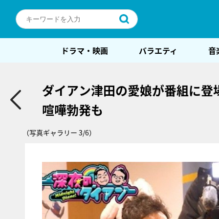
ドラマ・映画
バラエティ
音
ダイアン津田の愛娘が番組に登
喧嘩勃発も
（写真ギャラリー 3/6）