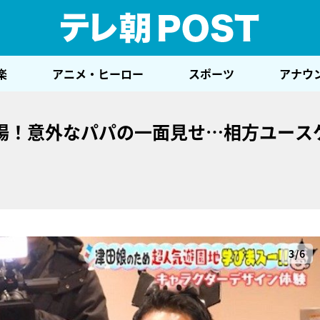
テレ
楽
アニメ・ヒーロー
スポーツ
アナウ
場！意外なパパの一面見せ…相方ユース
3/6