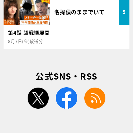
名探偵のままでいて
5
第4話 超戦慄展開
8月7日(金)放送分
公式SNS・RSS
twitter
facebook
rss