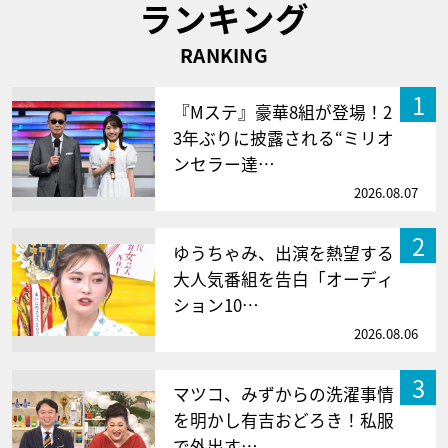
ランキング
RANKING
1
『Mステ』豪華8組が登場！2
3年ぶりに披露される“ミリオ
ンセラー達…
2026.08.07
2
ゆうちゃみ、出演を熱望する
大人気番組を告白「オーディ
ション10…
2026.08.06
3
マツコ、みずからの洗濯事情
を明かし有吉おどろき！私服
で外出す…