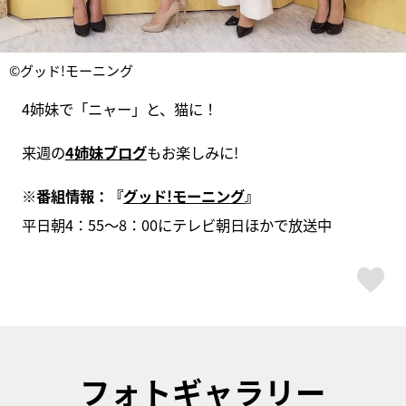
©グッド!モーニング
4姉妹で「ニャー」と、猫に！
来週の
4姉妹ブログ
もお楽しみに!
※
番組情報：『
グッド!
モーニング
』
平日朝4：55～8：00にテレビ朝日ほかで放送中
ス
フォトギャラリー