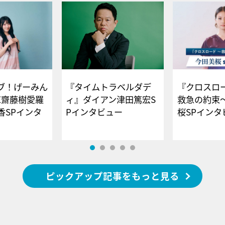
ブ！げーみん
『タイムトラベルダデ
『クロスロー
E齋藤樹愛羅
ィ』ダイアン津田篤宏S
救急の約束
香SPインタ
Pインタビュー
桜SPイ
ピックアップ記事をもっと見る