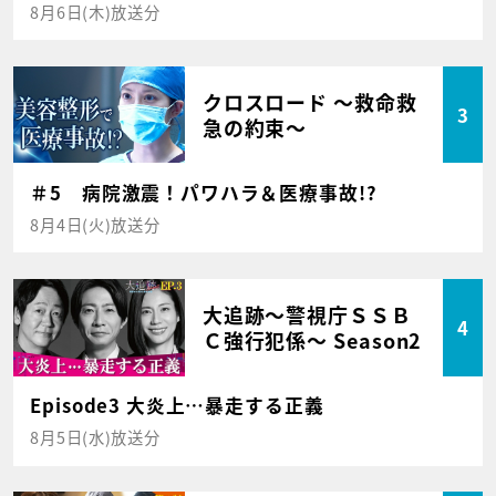
8月6日(木)放送分
クロスロード ～救命救
3
急の約束～
＃5 病院激震！パワハラ＆医療事故!?
8月4日(火)放送分
大追跡～警視庁ＳＳＢ
4
Ｃ強行犯係～ Season2
Episode3 大炎上…暴走する正義
8月5日(水)放送分