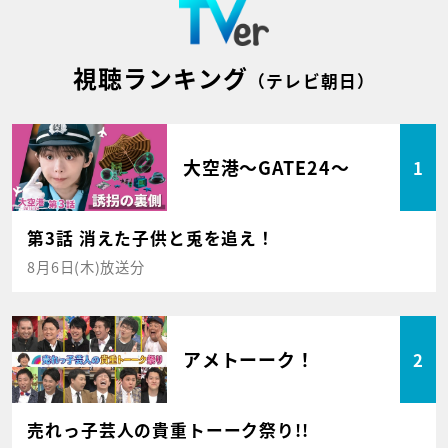
視聴ランキング
（テレビ朝日）
大空港～GATE24～
1
第3話 消えた子供と兎を追え！
8月6日(木)放送分
アメトーーク！
2
売れっ子芸人の貴重トーーク祭り!!