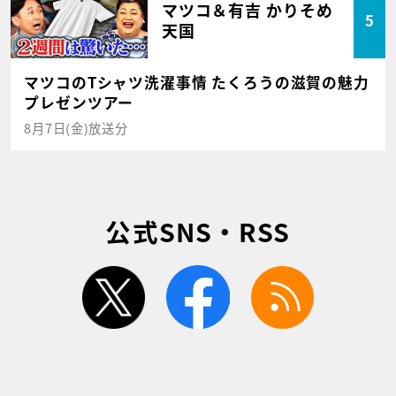
マツコ＆有吉 かりそめ
5
天国
マツコのTシャツ洗濯事情 たくろうの滋賀の魅力
プレゼンツアー
8月7日(金)放送分
公式SNS・RSS
twitter
facebook
rss