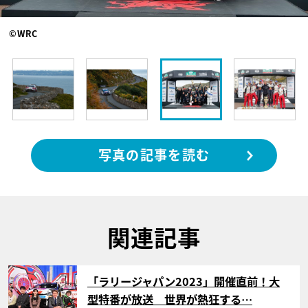
©WRC
写真の記事を読む
関連記事
サムネイル
「ラリージャパン2023」開催直前！大
型特番が放送 世界が熱狂する…