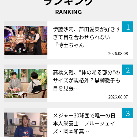
ランキング
RANKING
1
伊藤沙莉、芦田愛菜が好きす
ぎて目を合わせられない…
『博士ちゃん…
2026.08.08
2
高橋文哉、“体のある部分”の
サイズが規格外？黒柳徹子も
目を見張…
2026.08.07
3
メジャー30球団で唯一の日
本人栄養士 ブルージェイ
ズ・岡本和真…