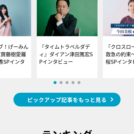
ブ！げーみん
『タイムトラベルダデ
『クロスロー
E齋藤樹愛羅
ィ』ダイアン津田篤宏S
救急の約束
香SPインタ
Pインタビュー
桜SPイ
ピックアップ記事をもっと見る