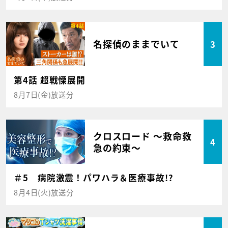
名探偵のままでいて
3
第4話 超戦慄展開
8月7日(金)放送分
クロスロード ～救命救
4
急の約束～
＃5 病院激震！パワハラ＆医療事故!?
8月4日(火)放送分