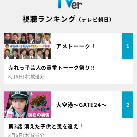
視聴ランキング
（テレビ朝日）
アメトーーク！
1
売れっ子芸人の貴重トーーク祭り!!
8月6日(木)放送分
大空港～GATE24～
2
第3話 消えた子供と兎を追え！
8月6日(木)放送分