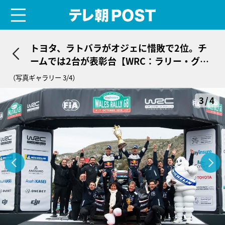
menu
テレ朝POST
トヨタ、ラトバラがオジェに惜敗で2位。チ
ームでは2台が表彰台【WRC：ラリー・グレ
ートブリテン最終結果】
（写真ギャラリー 3/4）
3/4