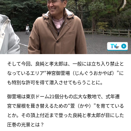
そして今回、良純と孝太郎は、一般には立ち入り禁止と
なっているエリア“神宮御萱場（じんぐうおかやば）”に
も特別な許可を得て潜入させてもらうことに。
御萱場は東京ドーム21個分もの広大な敷地で、式年遷
宮で屋根を葺き替えるための“萱（かや）”を育てている
とか。その頂上付近まで登った良純と孝太郎が目にした
圧巻の光景とは？