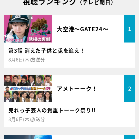
視聴ランキング
（テレビ朝日）
大空港～GATE24～
1
第3話 消えた子供と兎を追え！
8月6日(木)放送分
アメトーーク！
2
売れっ子芸人の貴重トーーク祭り!!
8月6日(木)放送分