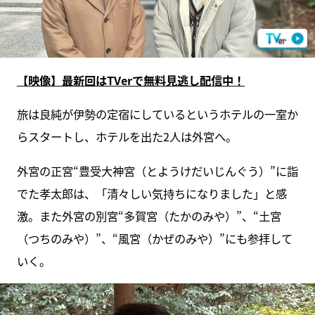
【映像】最新回はTVerで無料見逃し配信中！
旅は良純が伊勢の定宿にしているというホテルの一室か
らスタートし、ホテルを出た2人は外宮へ。
外宮の正宮“豊受大神宮（とようけだいじんぐう）”に詣
でた孝太郎は、「清々しい気持ちになりました」と感
激。また外宮の別宮“多賀宮（たかのみや）”、“土宮
（つちのみや）”、“風宮（かぜのみや）”にも参拝して
いく。