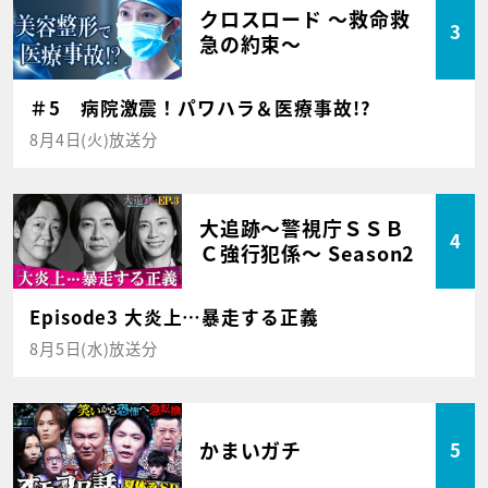
クロスロード ～救命救
3
急の約束～
＃5 病院激震！パワハラ＆医療事故!?
8月4日(火)放送分
大追跡～警視庁ＳＳＢ
4
Ｃ強行犯係～ Season2
Episode3 大炎上…暴走する正義
8月5日(水)放送分
かまいガチ
5