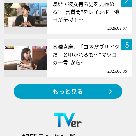
4
既婚・彼女持ち男を見極め
る“一言質問”をレインボー池
田が伝授！…
2026.08.07
5
高橋真麻、「コネだブサイク
だ」と叩かれるも…“マツコ
の一言”から…
2026.08.05
もっと見る