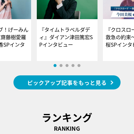
ブ！げーみん
『タイムトラベルダデ
『クロスロー
E齋藤樹愛羅
ィ』ダイアン津田篤宏S
救急の約束
香SPインタ
Pインタビュー
桜SPイ
ピックアップ記事をもっと見る
ランキング
RANKING