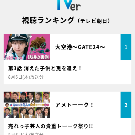
視聴ランキング
（テレビ朝日）
大空港～GATE24～
1
第3話 消えた子供と兎を追え！
8月6日(木)放送分
アメトーーク！
2
売れっ子芸人の貴重トーーク祭り!!
8月6日(木)放送分