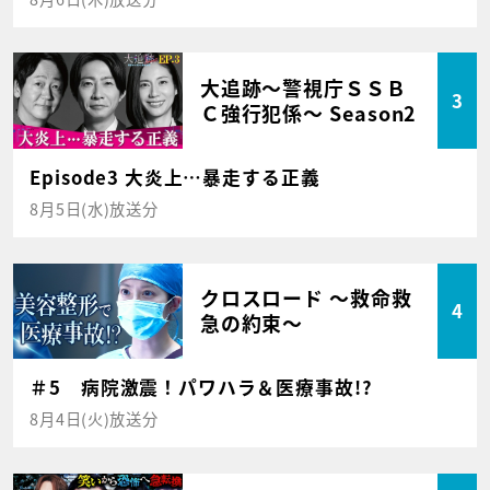
大追跡～警視庁ＳＳＢ
3
Ｃ強行犯係～ Season2
Episode3 大炎上…暴走する正義
8月5日(水)放送分
クロスロード ～救命救
4
急の約束～
＃5 病院激震！パワハラ＆医療事故!?
8月4日(火)放送分