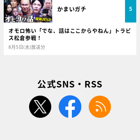
かまいガチ
5
オモロ怖い「でな、話はここからやねん」トラビ
ス松倉参戦！
8月5日(水)放送分
公式SNS・RSS
twitter
facebook
rss