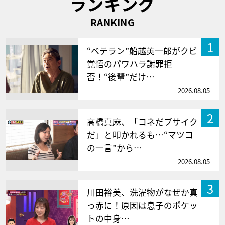
ランキング
RANKING
1
“ベテラン”船越英一郎がクビ
覚悟のパワハラ謝罪拒
否！“後輩”だけ…
2026.08.05
2
高橋真麻、「コネだブサイク
だ」と叩かれるも…“マツコ
の一言”から…
2026.08.05
3
川田裕美、洗濯物がなぜか真
っ赤に！原因は息子のポケッ
トの中身…