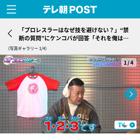
menu
テレ朝POST
「プロレスラーはなぜ技を避けない？」“禁
断の質問”にケンコバが回答「それを俺は見
てほしい」
（写真ギャラリー 1/4）
1/4