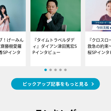
ブ！げーみん
『タイムトラベルダデ
『クロスロー
E齋藤樹愛羅
ィ』ダイアン津田篤宏S
救急の約束
香SPインタ
Pインタビュー
桜SPイ
ピックアップ記事をもっと見る