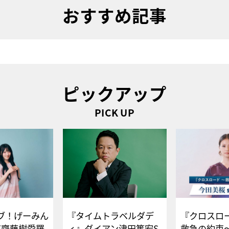
おすすめ記事
ピックアップ
PICK UP
ブ！げーみん
『タイムトラベルダデ
『クロスロー
E齋藤樹愛羅
ィ』ダイアン津田篤宏S
救急の約束