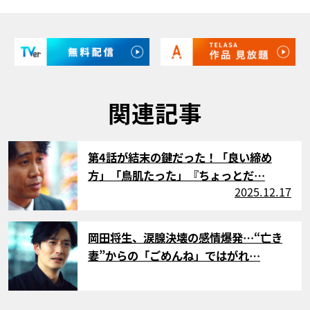
関連記事
サムネイル
第4話が結末の鍵だった！「良い締め
方」「鳥肌たった」『ちょっとだ…
2025.12.17
サムネイル
岡田将生、涙腺決壊の感情爆発…“亡き
妻”からの「ごめんね」ではがれ…