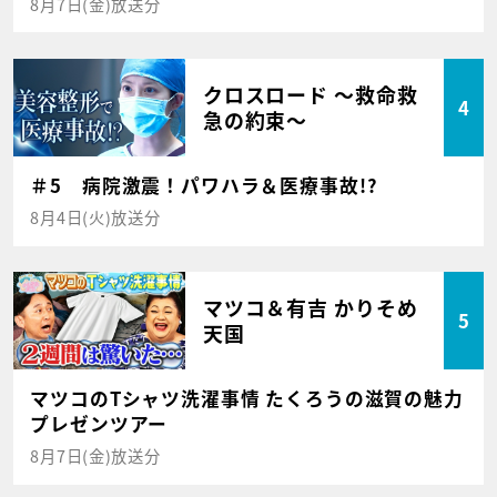
8月7日(金)放送分
クロスロード ～救命救
4
急の約束～
＃5 病院激震！パワハラ＆医療事故!?
8月4日(火)放送分
マツコ＆有吉 かりそめ
5
天国
マツコのTシャツ洗濯事情 たくろうの滋賀の魅力
プレゼンツアー
8月7日(金)放送分