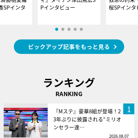
香SPインタ
Pインタビュー
桜SPイ
ピックアップ記事をもっと見る
ランキング
RANKING
1
『Mステ』豪華8組が登場！2
3年ぶりに披露される“ミリオ
ンセラー達…
2026.08.07