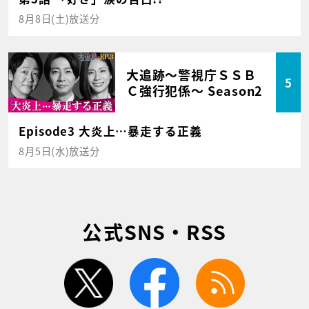
8月8日(土)放送分
大追跡～警視庁ＳＳＢ
5
Ｃ強行犯係～ Season2
Episode3 大炎上…暴走する正義
8月5日(水)放送分
公式SNS・RSS
twitter
facebook
rss