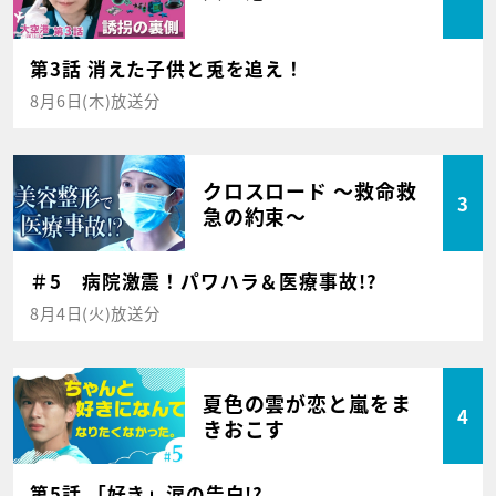
第3話 消えた子供と兎を追え！
8月6日(木)放送分
クロスロード ～救命救
3
急の約束～
＃5 病院激震！パワハラ＆医療事故!?
8月4日(火)放送分
夏色の雲が恋と嵐をま
4
きおこす
第5話 「好き」涙の告白!?