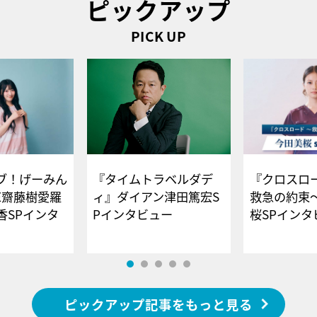
ピックアップ
PICK UP
ブ！げーみん
『タイムトラベルダデ
『クロスロー
E齋藤樹愛羅
ィ』ダイアン津田篤宏S
救急の約束
香SPインタ
Pインタビュー
桜SPイ
ピックアップ記事をもっと見る