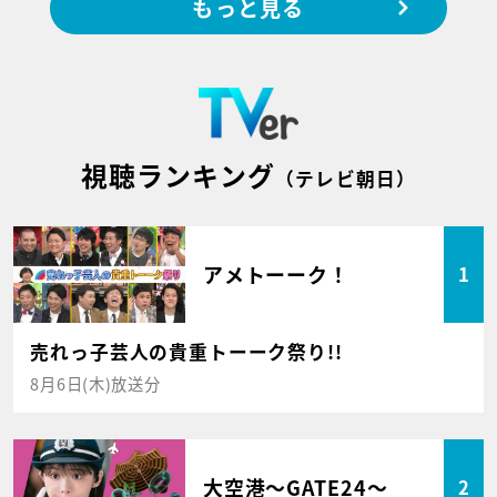
もっと見る
視聴ランキング
（テレビ朝日）
アメトーーク！
1
売れっ子芸人の貴重トーーク祭り!!
8月6日(木)放送分
大空港～GATE24～
2