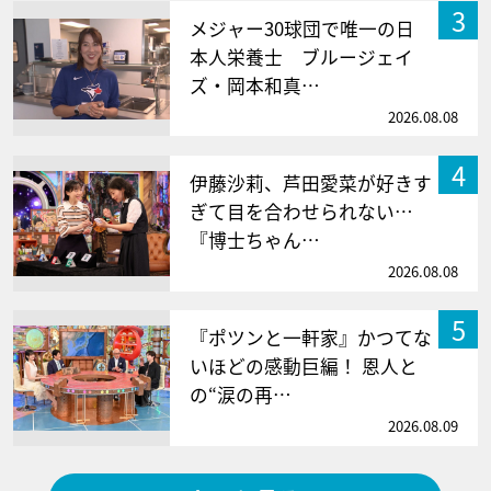
3
メジャー30球団で唯一の日
本人栄養士 ブルージェイ
ズ・岡本和真…
2026.08.08
4
伊藤沙莉、芦田愛菜が好きす
ぎて目を合わせられない…
『博士ちゃん…
2026.08.08
5
『ポツンと一軒家』かつてな
いほどの感動巨編！ 恩人と
の“涙の再…
2026.08.09