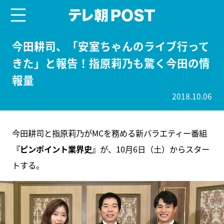
menu
テレ朝POST
今田耕司、「安室ちゃんのライブ行って
きた」と報告！指原莉乃も驚く今田の情
報量
2018.10.06
今田耕司と指原莉乃がMCを務める新バラエティー番組
『ピンポイント業界史』
が、10月6日（土）からスター
トする。