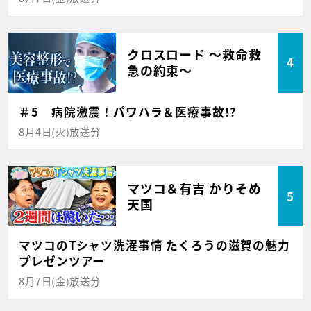
クロスロード ～救命救
4
急の約束～
＃5 病院激震！パワハラ＆医療事故!?
8月4日(火)放送分
マツコ＆有吉 かりそめ
5
天国
マツコのTシャツ洗濯事情 たくろうの滋賀の魅力
プレゼンツアー
8月7日(金)放送分