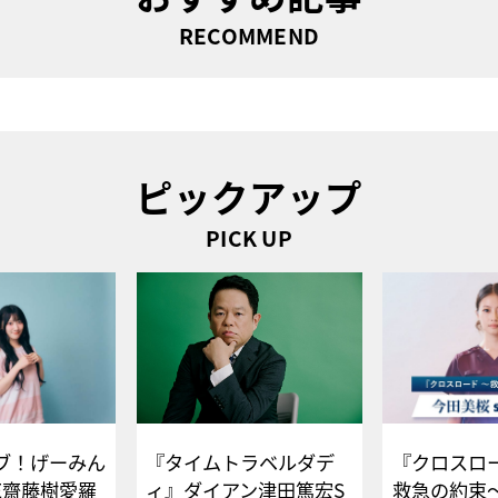
RECOMMEND
ピックアップ
PICK UP
ブ！げーみん
『タイムトラベルダデ
『クロスロー
E齋藤樹愛羅
ィ』ダイアン津田篤宏S
救急の約束