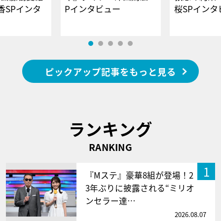
香SPインタ
Pインタビュー
桜SPイ
ピックアップ記事をもっと見る
ランキング
RANKING
1
『Mステ』豪華8組が登場！2
3年ぶりに披露される“ミリオ
ンセラー達…
2026.08.07