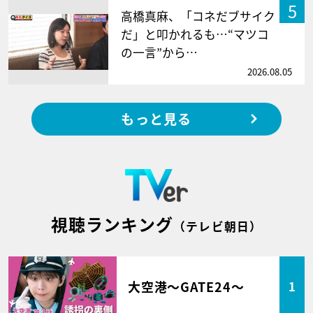
5
高橋真麻、「コネだブサイク
だ」と叩かれるも…“マツコ
の一言”から…
2026.08.05
もっと見る
視聴ランキング
（テレビ朝日）
大空港～GATE24～
1