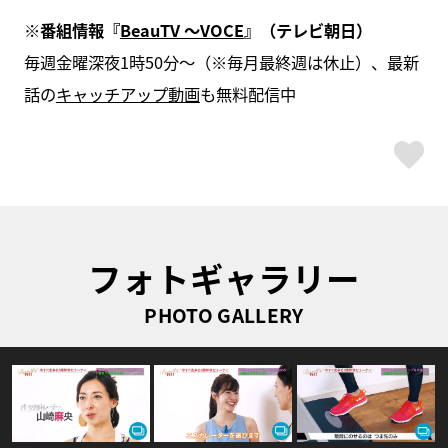
※番組情報『
BeauTV ～VOCE
』（テレビ朝日）
毎週金曜深夜1時50分～（※毎月最終週は休止）、最新
話の
キャッチアップ動画
も無料配信中
ス
フォトギャラリー
PHOTO GALLERY