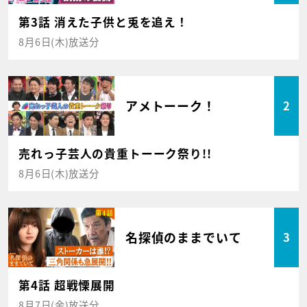
第3話 消えた子供と兎を追え！
8月6日(木)放送分
アメトーーク！
2
売れっ子芸人の貴重トーーク祭り!!
8月6日(木)放送分
名探偵のままでいて
3
第4話 超戦慄展開
8月7日(金)放送分